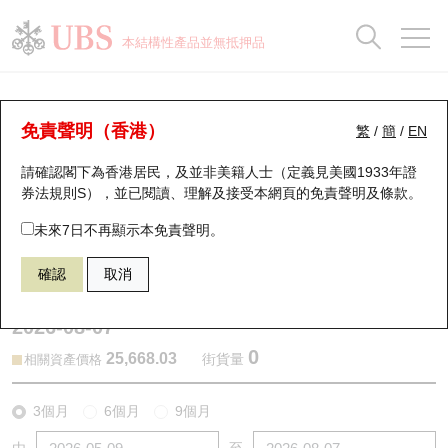
正股資料及市場統計
認股證分析儀
牛熊證分析儀
輪證市場統計
港股通資金流
瑞銀輪證教室
認股證
牛熊證
本結構性產品並無抵押品
認股證搜尋
表現
圖搜牛熊
表現
十大成交
港股通資金流
十大成交
瑞銀輪證教室
認股證分析儀
瑞銀認股證一覽
街貨統計
街貨統計
十大升幅/跌幅
正股分析儀
持股比重
每月輪證大市專題
牛熊全景快搜
免責聲明（香港）
繁
/
簡
/
EN
表現
街貨統計
比較
請確認閣下為香港居民，及並非美籍人士（定義見美國1933年證
新發行瑞銀認股證
比較
牛熊證搜尋
比較
十大認股證成交分佈
二十大活躍股份
顯示所有持股比重
輪證專欄
券法規則S），並已閱讀、理解及接受本網頁的
免責聲明及條款
。
即將到期認股證
牛熊證街貨分佈圖
十天股證佔大市成交
恒指成份股
講座及教育短片
27923 瑞銀
認沽
未來7日不再顯示本免責聲明。
HSI 恒生指數
確認
取消
認股證到期結算價查詢
正股牛熊證列表
資金流
國指成份股
認股證投資者教育
2026-08-07
認股證分析儀
新發行瑞銀牛熊證
街貨統計
科指成份股
牛熊證投資者教育
0
25,668.03
街貨量
相關資產價格
認股證速算機
已收回牛熊證剩餘價值
三十大平均引伸波幅
相關資產沽空
認股證牛熊證常問問題
3個月
6個月
9個月
引伸波幅比較圖
即將到期牛熊證
業績及經濟日曆