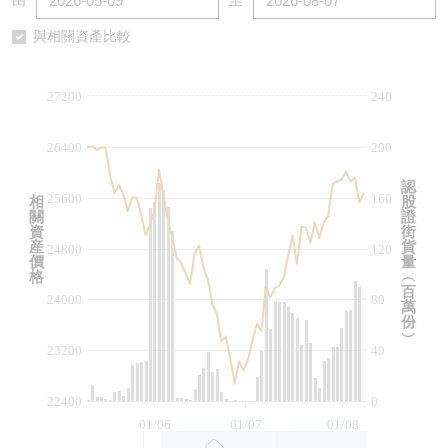
由
至
認股證/牛熊證日誌
牛熊證到期結算價查詢
中資ETFs溢價比較
與相關資產比較
認股證文件及公告
牛熊證分析儀
AH 股價對照
27200
240
認股證文件及公告 (瑞信)
牛熊證速算機
即市板塊表現
26400
200
牛熊證文件及公告
ADR
認
25600
160
相
股
關
證
牛熊證文件及公告 (瑞信)
收市競價變化
資
街
産
貨
24800
120
價
量
格
︵
百
24000
80
萬
份
︶
23200
40
22400
0
01/06
01/07
01/08