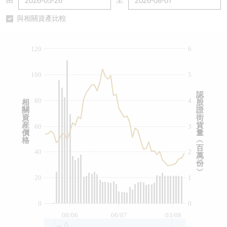
由
至
認股證/牛熊證日誌
牛熊證到期結算價查詢
中資ETFs溢價比較
與相關資產比較
認股證文件及公告
牛熊證分析儀
AH 股價對照
120
6
認股證文件及公告 (瑞信)
牛熊證速算機
即市板塊表現
100
5
牛熊證文件及公告
ADR
認
80
4
相
股
關
證
牛熊證文件及公告 (瑞信)
收市競價變化
資
街
産
貨
60
3
價
量
格
︵
百
40
2
萬
份
︶
20
1
0
0
08/06
06/07
03/08