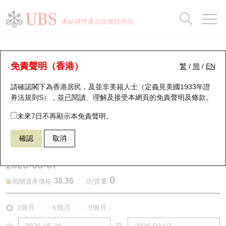
正股資料及市場統計
認股證分析儀
牛熊證分析儀
輪證市場統計
港股通資金流
瑞銀輪證教室
認股證
牛熊證
本結構性產品並無抵押品
認股證搜尋
表現
圖搜牛熊
表現
十大成交
港股通資金流
十大成交
瑞銀輪證教室
認股證分析儀
瑞銀認股證一覽
街貨統計
街貨統計
十大升幅/跌幅
正股分析儀
持股比重
每月輪證大市專題
牛熊全景快搜
免責聲明（香港）
繁
/
簡
/
EN
表現
街貨統計
比較
請確認閣下為香港居民，及並非美籍人士（定義見美國1933年證
新發行瑞銀認股證
比較
牛熊證搜尋
比較
十大認股證成交分佈
二十大活躍股份
顯示所有持股比重
輪證專欄
券法規則S），並已閱讀、理解及接受本網頁的
免責聲明及條款
。
即將到期認股證
牛熊證街貨分佈圖
十天股證佔大市成交
恒指成份股
講座及教育短片
29594 瑞銀
認購
未來7日不再顯示本免責聲明。
1888 建滔積層板
確認
取消
認股證到期結算價查詢
正股牛熊證列表
資金流
國指成份股
認股證投資者教育
2026-08-07
認股證分析儀
新發行瑞銀牛熊證
街貨統計
科指成份股
牛熊證投資者教育
0
38.36
街貨量
相關資產價格
認股證速算機
已收回牛熊證剩餘價值
三十大平均引伸波幅
相關資產沽空
認股證牛熊證常問問題
3個月
6個月
9個月
引伸波幅比較圖
即將到期牛熊證
業績及經濟日曆