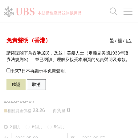
正股資料及市場統計
認股證分析儀
牛熊證分析儀
輪證市場統計
港股通資金流
瑞銀輪證教室
認股證
牛熊證
本結構性產品並無抵押品
認股證搜尋
表現
圖搜牛熊
表現
十大成交
港股通資金流
十大成交
瑞銀輪證教室
認股證分析儀
瑞銀認股證一覽
街貨統計
街貨統計
十大升幅/跌幅
正股分析儀
持股比重
每月輪證大市專題
牛熊全景快搜
免責聲明（香港）
繁
/
簡
/
EN
表現
街貨統計
比較
請確認閣下為香港居民，及並非美籍人士（定義見美國1933年證
新發行瑞銀認股證
比較
牛熊證搜尋
比較
十大認股證成交分佈
二十大活躍股份
顯示所有持股比重
輪證專欄
券法規則S），並已閱讀、理解及接受本網頁的
免責聲明及條款
。
即將到期認股證
牛熊證街貨分佈圖
十天股證佔大市成交
恒指成份股
講座及教育短片
27571 瑞銀
認購
未來7日不再顯示本免責聲明。
0883 中國海洋石油
確認
取消
認股證到期結算價查詢
正股牛熊證列表
資金流
國指成份股
認股證投資者教育
2026-08-07
認股證分析儀
新發行瑞銀牛熊證
街貨統計
科指成份股
牛熊證投資者教育
0
23.26
街貨量
相關資產價格
認股證速算機
已收回牛熊證剩餘價值
三十大平均引伸波幅
相關資產沽空
認股證牛熊證常問問題
3個月
6個月
9個月
引伸波幅比較圖
即將到期牛熊證
業績及經濟日曆