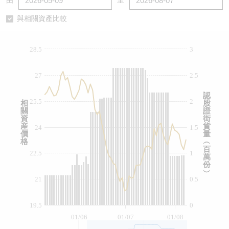
由
至
認股證/牛熊證日誌
牛熊證到期結算價查詢
中資ETFs溢價比較
與相關資產比較
認股證文件及公告
牛熊證分析儀
AH 股價對照
28.5
3
認股證文件及公告 (瑞信)
牛熊證速算機
即市板塊表現
27
2.5
牛熊證文件及公告
ADR
認
25.5
2
相
股
關
證
牛熊證文件及公告 (瑞信)
收市競價變化
資
街
産
貨
24
1.5
價
量
格
︵
百
22.5
1
萬
份
︶
21
0.5
19.5
0
01/06
01/07
01/08