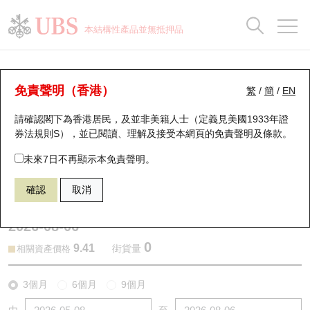
正股資料及市場統計
認股證分析儀
牛熊證分析儀
輪證市場統計
港股通資金流
瑞銀輪證教室
認股證
牛熊證
本結構性產品並無抵押品
認股證搜尋
表現
圖搜牛熊
表現
十大成交
港股通資金流
十大成交
瑞銀輪證教室
認股證分析儀
瑞銀認股證一覽
街貨統計
街貨統計
十大升幅/跌幅
正股分析儀
持股比重
每月輪證大市專題
牛熊全景快搜
免責聲明（香港）
繁
/
簡
/
EN
表現
街貨統計
比較
請確認閣下為香港居民，及並非美籍人士（定義見美國1933年證
新發行瑞銀認股證
比較
牛熊證搜尋
比較
十大認股證成交分佈
二十大活躍股份
顯示所有持股比重
輪證專欄
券法規則S），並已閱讀、理解及接受本網頁的
免責聲明及條款
。
即將到期認股證
牛熊證街貨分佈圖
十天股證佔大市成交
恒指成份股
講座及教育短片
27199 瑞銀
認沽
未來7日不再顯示本免責聲明。
0857 中國石油股份
確認
取消
認股證到期結算價查詢
正股牛熊證列表
資金流
國指成份股
認股證投資者教育
2026-08-06
認股證分析儀
新發行瑞銀牛熊證
街貨統計
科指成份股
牛熊證投資者教育
0
9.41
街貨量
相關資產價格
認股證速算機
已收回牛熊證剩餘價值
三十大平均引伸波幅
相關資產沽空
認股證牛熊證常問問題
3個月
6個月
9個月
引伸波幅比較圖
即將到期牛熊證
業績及經濟日曆