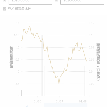
由
至
認股證/牛熊證日誌
牛熊證到期結算價查詢
中資ETFs溢價比較
與相關資產比較
認股證文件及公告
牛熊證分析儀
AH 股價對照
11
0.12
認股證文件及公告 (瑞信)
牛熊證速算機
即市板塊表現
10.5
0.1
牛熊證文件及公告
ADR
認
10
0.08
相
股
關
證
牛熊證文件及公告 (瑞信)
收市競價變化
資
街
産
貨
9.5
0.06
價
量
格
︵
百
9
0.04
萬
份
︶
8.5
0.02
8
0
01/06
01/07
01/08