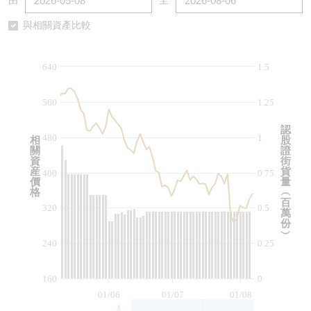
由
至
認股證/牛熊證日誌
牛熊證到期結算價查詢
中資ETFs溢價比較
與相關資產比較
認股證文件及公告
牛熊證分析儀
AH 股價對照
640
1.5
認股證文件及公告 (瑞信)
牛熊證速算機
即市板塊表現
560
1.25
牛熊證文件及公告
ADR
認
480
1
相
股
關
證
牛熊證文件及公告 (瑞信)
收市競價變化
資
街
産
貨
400
0.75
價
量
格
︵
百
320
0.5
萬
份
︶
240
0.25
160
0
01/06
01/07
01/08