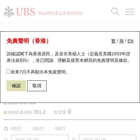
正股資料及市場統計
認股證分析儀
牛熊證分析儀
輪證市場統計
港股通資金流
瑞銀輪證教室
認股證
牛熊證
本結構性產品並無抵押品
認股證搜尋
表現
圖搜牛熊
表現
十大成交
港股通資金流
十大成交
瑞銀輪證教室
認股證分析儀
瑞銀認股證一覽
街貨統計
街貨統計
十大升幅/跌幅
正股分析儀
持股比重
每月輪證大市專題
牛熊全景快搜
免責聲明（香港）
繁
/
簡
/
EN
表現
街貨統計
比較
請確認閣下為香港居民，及並非美籍人士（定義見美國1933年證
新發行瑞銀認股證
比較
牛熊證搜尋
比較
十大認股證成交分佈
二十大活躍股份
顯示所有持股比重
輪證專欄
券法規則S），並已閱讀、理解及接受本網頁的
免責聲明及條款
。
即將到期認股證
牛熊證街貨分佈圖
十天股證佔大市成交
恒指成份股
講座及教育短片
27081 瑞銀
認購
未來7日不再顯示本免責聲明。
6181 老鋪黃金
確認
取消
認股證到期結算價查詢
正股牛熊證列表
資金流
國指成份股
認股證投資者教育
2026-08-06
認股證分析儀
新發行瑞銀牛熊證
街貨統計
科指成份股
牛熊證投資者教育
0
351.2
街貨量
相關資產價格
認股證速算機
已收回牛熊證剩餘價值
三十大平均引伸波幅
相關資產沽空
認股證牛熊證常問問題
3個月
6個月
9個月
引伸波幅比較圖
即將到期牛熊證
業績及經濟日曆