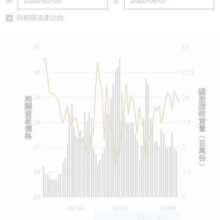
由
至
認股證/牛熊證日誌
牛熊證到期結算價查詢
中資ETFs溢價比較
與相關資產比較
認股證文件及公告
牛熊證分析儀
AH 股價對照
31
15
認股證文件及公告 (瑞信)
牛熊證速算機
即市板塊表現
30
12.5
牛熊證文件及公告
ADR
認
29
10
相
股
關
證
牛熊證文件及公告 (瑞信)
收市競價變化
資
街
産
貨
28
7.5
價
量
格
︵
百
27
5
萬
份
︶
26
2.5
25
0
01/06
01/07
01/08