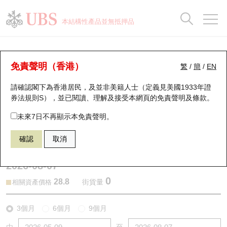
正股資料及市場統計
認股證分析儀
牛熊證分析儀
輪證市場統計
港股通資金流
瑞銀輪證教室
認股證
牛熊證
本結構性產品並無抵押品
認股證搜尋
表現
圖搜牛熊
表現
十大成交
港股通資金流
十大成交
瑞銀輪證教室
認股證分析儀
瑞銀認股證一覽
街貨統計
街貨統計
十大升幅/跌幅
正股分析儀
持股比重
每月輪證大市專題
牛熊全景快搜
免責聲明（香港）
繁
/
簡
/
EN
表現
街貨統計
比較
請確認閣下為香港居民，及並非美籍人士（定義見美國1933年證
新發行瑞銀認股證
比較
牛熊證搜尋
比較
十大認股證成交分佈
二十大活躍股份
顯示所有持股比重
輪證專欄
券法規則S），並已閱讀、理解及接受本網頁的
免責聲明及條款
。
即將到期認股證
牛熊證街貨分佈圖
十天股證佔大市成交
恒指成份股
講座及教育短片
27048 瑞銀
認購
未來7日不再顯示本免責聲明。
2628 中國人壽
確認
取消
認股證到期結算價查詢
正股牛熊證列表
資金流
國指成份股
認股證投資者教育
2026-08-07
認股證分析儀
新發行瑞銀牛熊證
街貨統計
科指成份股
牛熊證投資者教育
0
28.8
街貨量
相關資產價格
認股證速算機
已收回牛熊證剩餘價值
三十大平均引伸波幅
相關資產沽空
認股證牛熊證常問問題
3個月
6個月
9個月
引伸波幅比較圖
即將到期牛熊證
業績及經濟日曆