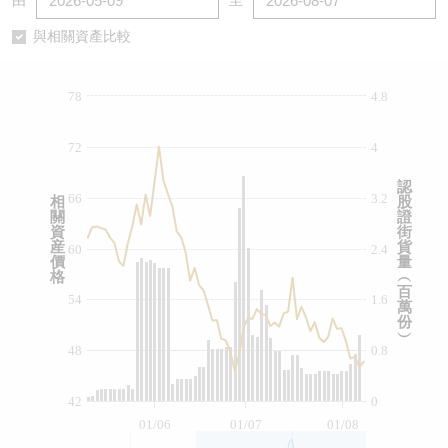
由
至
認股證/牛熊證日誌
牛熊證到期結算價查詢
中資ETFs溢價比較
與相關資產比較
認股證文件及公告
牛熊證分析儀
AH 股價對照
78
4.8
認股證文件及公告 (瑞信)
牛熊證速算機
即市板塊表現
72
4
牛熊證文件及公告
ADR
認
66
3.2
相
股
關
證
牛熊證文件及公告 (瑞信)
收市競價變化
資
街
産
貨
60
2.4
價
量
格
︵
百
54
1.6
萬
份
︶
48
0.8
42
0
01/06
01/07
01/08