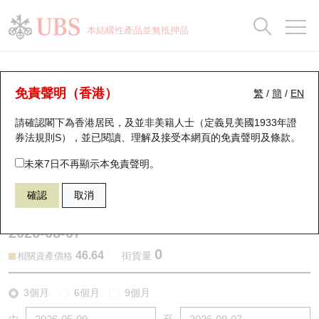
正股資料及市場統計
認股證分析儀
牛熊證分析儀
輪證市場統計
港股通資金流
瑞銀輪證教室
認股證
牛熊證
本結構性產品並無抵押品
認股證搜尋
表現
圖搜牛熊
表現
十大成交
港股通資金流
十大成交
瑞銀輪證教室
認股證分析儀
瑞銀認股證一覽
街貨統計
街貨統計
十大升幅/跌幅
正股分析儀
持股比重
每月輪證大市專題
牛熊全景快搜
免責聲明（香港）
繁
/
簡
/
EN
表現
街貨統計
比較
請確認閣下為香港居民，及並非美籍人士（定義見美國1933年證
新發行瑞銀認股證
比較
牛熊證搜尋
比較
十大認股證成交分佈
二十大活躍股份
顯示所有持股比重
輪證專欄
券法規則S），並已閱讀、理解及接受本網頁的
免責聲明及條款
。
即將到期認股證
牛熊證街貨分佈圖
十天股證佔大市成交
恒指成份股
講座及教育短片
26837 瑞銀
認購
未來7日不再顯示本免責聲明。
9868 小鵬汽車
確認
取消
認股證到期結算價查詢
正股牛熊證列表
資金流
國指成份股
認股證投資者教育
2026-08-07
認股證分析儀
新發行瑞銀牛熊證
街貨統計
科指成份股
牛熊證投資者教育
0
46.64
街貨量
相關資產價格
認股證速算機
已收回牛熊證剩餘價值
三十大平均引伸波幅
相關資產沽空
認股證牛熊證常問問題
3個月
6個月
9個月
引伸波幅比較圖
即將到期牛熊證
業績及經濟日曆