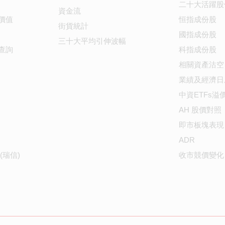
二十大活躍股
資金流
價值
恒指成份股
街貨統計
國指成份股
三十大平均引伸波幅
查詢
科指成份股
相關資產沽空
業績及經濟日
中資ETFs溢
AH 股價對照
即市板塊表現
ADR
(瑞信)
收市競價變化