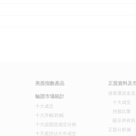
美股指數產品
正股資料及
港股通資金流
輪證市場統計
十大成交
十大成交
持股比重
十大升幅/跌幅
顯示所有持
十大認股證成交分佈
正股分析儀
十天股證佔大市成交