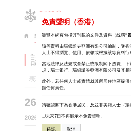
免責聲明（香港）
瀏覽本網頁包括其刊載的文件及資料（統稱
“
認股證
牛熊證
美股指數產品
輪證市場統計
該等資料由瑞銀證券亞洲有限公司編制，受香
人士不得瀏覽、使用、依賴或根據該等資料行
認股證分析儀
當地法律及法規或會禁止或限制閣下瀏覽、下
規，瑞士銀行、瑞銀證券亞洲有限公司及其相
表現
街貨統計
比較
此外，若任何人士或實體就其所居住地區提供
擔任何責任。
26723 華泰
認購
請確認閣下為香港居民，及並非美籍人士（定義
0700 騰訊控
未來7日不再顯示本免責聲明。
2026-08-07
0
相關資產價格
478.8
街貨量
確認
取消