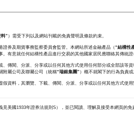
資料”
）需受下列以及網站刊載的免責聲明及條款約束。
正股資料及市場統計
瑞銀輪證教室
港證券及期貨事務監察委員會監管。本網站所述金融產品（
“結構性
事。有意就任何結構性產品進行交易的其他國家居民應聯絡其傳統證
載、傳閱、分派、分享或以任何其他方式使用任何部分或全部該等資
關附屬公司及聯屬公司（統稱
“瑞銀集團”
）概不就閣下的行為負責或
虛假資料，其瀏覽、下載、傳閱、分派、分享或以任何其他方式使用
見美國1933年證券法規則S），並已閱讀、理解及接受本網頁的
股
免