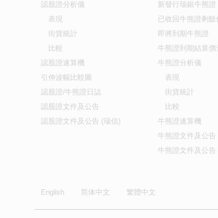
認股證分析儀
新發行瑞銀牛熊證
表現
已收回牛熊證剩餘
街貨統計
即將到期牛熊證
比較
牛熊證到期結算價
認股證速算機
牛熊證分析儀
引伸波幅比較圖
表現
認股證/牛熊證日誌
街貨統計
認股證文件及公告
比較
認股證文件及公告 (瑞信)
牛熊證速算機
牛熊證文件及公告
牛熊證文件及公告 
English
简体中文
繁體中文