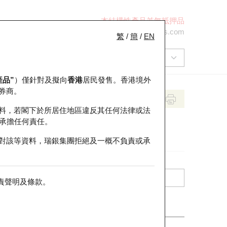
本結構性產品並無抵押品
+852 2971 6668
ol-hkwarrants@ubs.com
繁
/
簡
/
EN
產品”
）僅針對及擬向
香港
居民發售。香港境外
券商。
料，若閣下於所居住地區違反其任何法律或法
承擔任何責任。
對該等資料，瑞銀集團拒絕及一概不負責或承
責聲明及條款
。