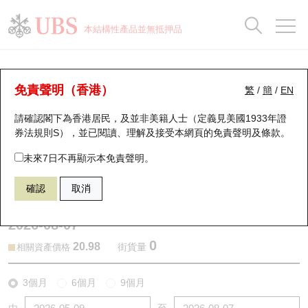
正股資料及市場統計
認股證分析儀
牛熊證分析儀
輪證市場統計
港股通資金流
瑞銀輪證教室
認股證
牛熊證
本結構性產品並無抵押品
認股證搜尋
表現
圖搜牛熊
表現
十大成交
港股通資金流
十大成交
瑞銀輪證教室
認股證分析儀
瑞銀認股證一覽
街貨統計
街貨統計
十大升幅/跌幅
正股分析儀
持股比重
每月輪證大市專題
牛熊全景快搜
免責聲明（香港）
繁
/
簡
/
EN
表現
街貨統計
比較
請確認閣下為香港居民，及並非美籍人士（定義見美國1933年證
新發行瑞銀認股證
比較
牛熊證搜尋
比較
十大認股證成交分佈
二十大活躍股份
顯示所有持股比重
輪證專欄
券法規則S），並已閱讀、理解及接受本網頁的
免責聲明及條款
。
即將到期認股證
牛熊證街貨分佈圖
十天股證佔大市成交
恒指成份股
講座及教育短片
25991 中銀
認購
未來7日不再顯示本免責聲明。
6690 海爾智家
確認
取消
認股證到期結算價查詢
正股牛熊證列表
資金流
國指成份股
認股證投資者教育
2026-08-07
認股證分析儀
新發行瑞銀牛熊證
街貨統計
科指成份股
牛熊證投資者教育
0
20.98
街貨量
相關資產價格
認股證速算機
已收回牛熊證剩餘價值
三十大平均引伸波幅
相關資產沽空
認股證牛熊證常問問題
3個月
6個月
9個月
引伸波幅比較圖
即將到期牛熊證
業績及經濟日曆