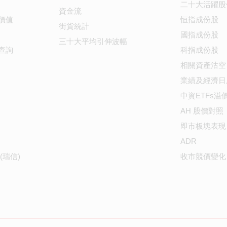
二十大活躍股
資金流
價值
恒指成份股
街貨統計
國指成份股
三十大平均引伸波幅
查詢
科指成份股
相關資產沽空
業績及經濟日
中資ETFs溢
AH 股價對照
即市板塊表現
ADR
(瑞信)
收市競價變化