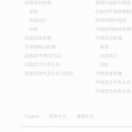
認股證分析儀
新發行瑞銀牛熊證
表現
已收回牛熊證剩餘
街貨統計
即將到期牛熊證
比較
牛熊證到期結算價
認股證速算機
牛熊證分析儀
引伸波幅比較圖
表現
認股證/牛熊證日誌
街貨統計
認股證文件及公告
比較
認股證文件及公告 (瑞信)
牛熊證速算機
牛熊證文件及公告
牛熊證文件及公告 
English
简体中文
繁體中文