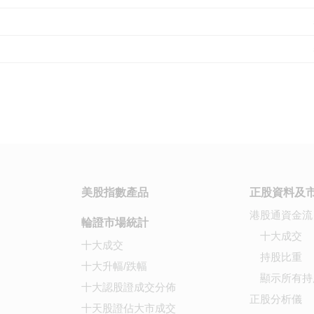
美股指數產品
正股資料及
港股通資金流
輪證市場統計
十大成交
十大成交
持股比重
十大升幅/跌幅
顯示所有持
十大認股證成交分佈
正股分析儀
十天股證佔大市成交