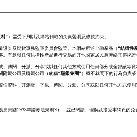
資料”
）需受下列以及網站刊載的免責聲明及條款約束。
正股資料及市場統計
瑞銀輪證教室
港證券及期貨事務監察委員會監管。本網站所述金融產品（
“結構性
事。有意就任何結構性產品進行交易的其他國家居民應聯絡其傳統證
載、傳閱、分派、分享或以任何其他方式使用任何部分或全部該等資
關附屬公司及聯屬公司（統稱
“瑞銀集團”
）概不就閣下的行為負責或
虛假資料，其瀏覽、下載、傳閱、分派、分享或以任何其他方式使用
見美國1933年證券法規則S），並已閱讀、理解及接受本網頁的
業
免
0,000