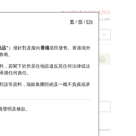
本結構性產品並無抵押品
+852 2971 6668
ol-hkwarrants@ubs.com
繁
/
簡
/
EN
產品”
）僅針對及擬向
香港
居民發售。香港境外
券商。
料，若閣下於所居住地區違反其任何法律或法
承擔任何責任。
對該等資料，瑞銀集團拒絕及一概不負責或承
責聲明及條款
。