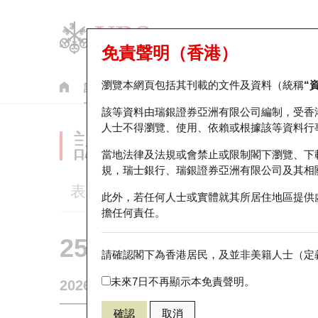
免責聲明（香港）
瀏覽本網頁包括其刊載的文件及資料（統稱
“
認股證
牛熊證
美股指數產品
輪證市場統計
該等資料由瑞銀證券亞洲有限公司編制，受香
人士不得瀏覽、使用、依賴或根據該等資料行
認股證分析儀
當地法律及法規或會禁止或限制閣下瀏覽、下
規，瑞士銀行、瑞銀證券亞洲有限公司及其相
表現
街貨統計
比較
此外，若任何人士或實體就其所居住地區提供
擔任何責任。
25834 瑞銀
認購
請確認閣下為香港居民，及並非美籍人士（定義
2899 紫金礦
未來7日不再顯示本免責聲明。
2026-08-06
5,71
相關資產價格
35.3
街貨量
確認
取消