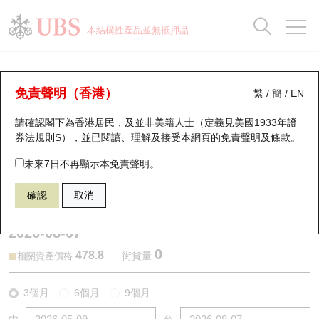
正股資料及市場統計
認股證分析儀
牛熊證分析儀
輪證市場統計
港股通資金流
瑞銀輪證教室
認股證
牛熊證
本結構性產品並無抵押品
認股證搜尋
表現
圖搜牛熊
表現
十大成交
港股通資金流
十大成交
瑞銀輪證教室
認股證分析儀
瑞銀認股證一覽
街貨統計
街貨統計
十大升幅/跌幅
正股分析儀
持股比重
每月輪證大市專題
牛熊全景快搜
免責聲明（香港）
繁
/
簡
/
EN
表現
街貨統計
比較
請確認閣下為香港居民，及並非美籍人士（定義見美國1933年證
新發行瑞銀認股證
比較
牛熊證搜尋
比較
十大認股證成交分佈
二十大活躍股份
顯示所有持股比重
輪證專欄
券法規則S），並已閱讀、理解及接受本網頁的
免責聲明及條款
。
即將到期認股證
牛熊證街貨分佈圖
十天股證佔大市成交
恒指成份股
講座及教育短片
25709 瑞銀
認購
未來7日不再顯示本免責聲明。
0700 騰訊控股
確認
取消
認股證到期結算價查詢
正股牛熊證列表
資金流
國指成份股
認股證投資者教育
2026-08-07
認股證分析儀
新發行瑞銀牛熊證
街貨統計
科指成份股
牛熊證投資者教育
0
478.8
街貨量
相關資產價格
認股證速算機
已收回牛熊證剩餘價值
三十大平均引伸波幅
相關資產沽空
認股證牛熊證常問問題
3個月
6個月
9個月
引伸波幅比較圖
即將到期牛熊證
業績及經濟日曆