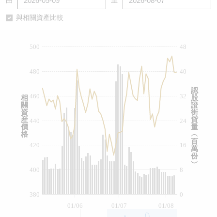
由
至
認股證/牛熊證日誌
牛熊證到期結算價查詢
中資ETFs溢價比較
與相關資產比較
認股證文件及公告
牛熊證分析儀
AH 股價對照
500
48
認股證文件及公告 (瑞信)
牛熊證速算機
即市板塊表現
480
40
牛熊證文件及公告
ADR
認
460
32
相
股
關
證
牛熊證文件及公告 (瑞信)
收市競價變化
資
街
産
貨
440
24
價
量
格
︵
百
420
16
萬
份
︶
400
8
380
0
01/06
01/07
01/08