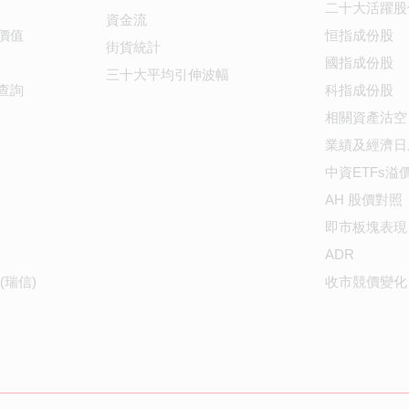
二十大活躍股
資金流
價值
恒指成份股
街貨統計
國指成份股
三十大平均引伸波幅
查詢
科指成份股
相關資產沽空
業績及經濟日
中資ETFs溢
AH 股價對照
即市板塊表現
ADR
(瑞信)
收市競價變化