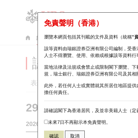
免責聲明（香港）
瀏覽本網頁包括其刊載的文件及資料（統稱
“
認股證
牛熊證
美股指數產品
輪證市場統計
該等資料由瑞銀證券亞洲有限公司編制，受香
人士不得瀏覽、使用、依賴或根據該等資料行
認股證分析儀
當地法律及法規或會禁止或限制閣下瀏覽、下
規，瑞士銀行、瑞銀證券亞洲有限公司及其相
表現
街貨統計
比較
此外，若任何人士或實體就其所居住地區提供
擔任何責任。
29594 瑞銀
認購
請確認閣下為香港居民，及並非美籍人士（定義
1888 建滔
未來7日不再顯示本免責聲明。
2026-08-07
0
相關資產價格
38.36
街貨量
確認
取消