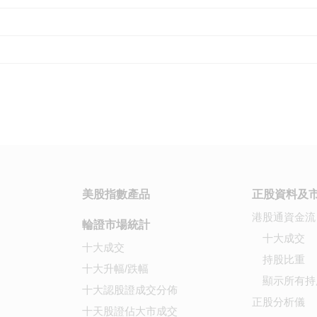
美股指數產品
正股資料及
港股通資金流
輪證市場統計
十大成交
十大成交
持股比重
十大升幅/跌幅
顯示所有持
十大認股證成交分佈
正股分析儀
十天股證佔大市成交