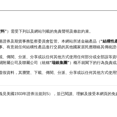
資料”
）需受下列以及網站刊載的免責聲明及條款約束。
正股資料及市場統計
瑞銀輪證教室
港證券及期貨事務監察委員會監管。本網站所述金融產品（
“結構性
事。有意就任何結構性產品進行交易的其他國家居民應聯絡其傳統證
載、傳閱、分派、分享或以任何其他方式使用任何部分或全部該等資
關附屬公司及聯屬公司（統稱
“瑞銀集團”
）概不就閣下的行為負責或
虛假資料，其瀏覽、下載、傳閱、分派、分享或以任何其他方式使用
見美國1933年證券法規則S），並已閱讀、理解及接受本網頁的
積層板
免