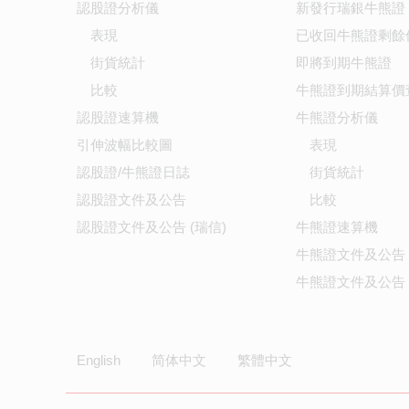
認股證分析儀
新發行瑞銀牛熊證
表現
已收回牛熊證剩餘
街貨統計
即將到期牛熊證
比較
牛熊證到期結算價
認股證速算機
牛熊證分析儀
引伸波幅比較圖
表現
認股證/牛熊證日誌
街貨統計
認股證文件及公告
比較
認股證文件及公告 (瑞信)
牛熊證速算機
牛熊證文件及公告
牛熊證文件及公告 
English
简体中文
繁體中文