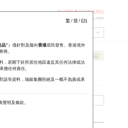
本結構性產品並無抵押品
+852 2971 6668
ol-hkwarrants@ubs.com
繁
/
簡
/
EN
產品”
）僅針對及擬向
香港
居民發售。香港境外
券商。
料，若閣下於所居住地區違反其任何法律或法
承擔任何責任。
對該等資料，瑞銀集團拒絕及一概不負責或承
責聲明及條款
。