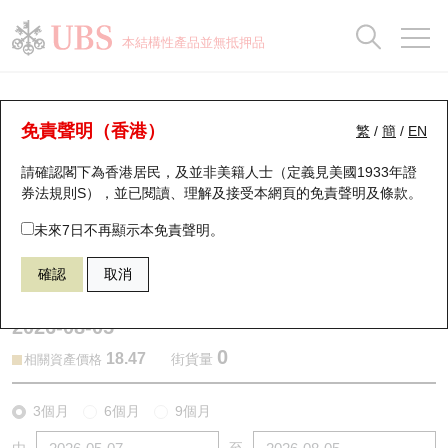
正股資料及市場統計
認股證分析儀
牛熊證分析儀
輪證市場統計
港股通資金流
瑞銀輪證教室
認股證
牛熊證
本結構性產品並無抵押品
認股證搜尋
表現
圖搜牛熊
表現
十大成交
港股通資金流
十大成交
瑞銀輪證教室
認股證分析儀
瑞銀認股證一覽
街貨統計
街貨統計
十大升幅/跌幅
正股分析儀
持股比重
每月輪證大市專題
牛熊全景快搜
免責聲明（香港）
繁
/
簡
/
EN
表現
街貨統計
比較
請確認閣下為香港居民，及並非美籍人士（定義見美國1933年證
新發行瑞銀認股證
比較
牛熊證搜尋
比較
十大認股證成交分佈
二十大活躍股份
顯示所有持股比重
輪證專欄
券法規則S），並已閱讀、理解及接受本網頁的
免責聲明及條款
。
即將到期認股證
牛熊證街貨分佈圖
十天股證佔大市成交
恒指成份股
講座及教育短片
28037 瑞銀
認購
未來7日不再顯示本免責聲明。
3993 洛陽鉬業
確認
取消
認股證到期結算價查詢
正股牛熊證列表
資金流
國指成份股
認股證投資者教育
2026-08-05
認股證分析儀
新發行瑞銀牛熊證
街貨統計
科指成份股
牛熊證投資者教育
0
18.47
街貨量
相關資產價格
認股證速算機
已收回牛熊證剩餘價值
三十大平均引伸波幅
相關資產沽空
認股證牛熊證常問問題
3個月
6個月
9個月
引伸波幅比較圖
即將到期牛熊證
業績及經濟日曆