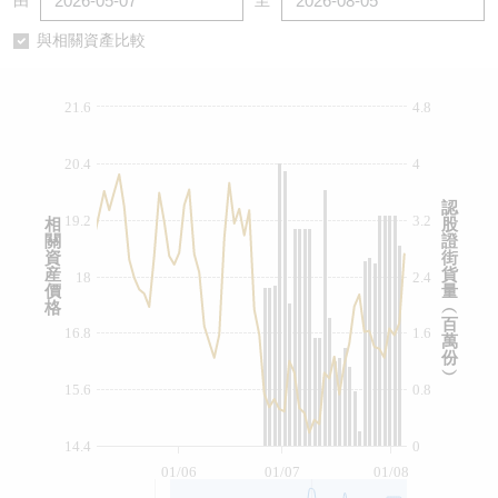
由
至
認股證/牛熊證日誌
牛熊證到期結算價查詢
中資ETFs溢價比較
與相關資產比較
認股證文件及公告
牛熊證分析儀
AH 股價對照
21.6
4.8
認股證文件及公告 (瑞信)
牛熊證速算機
即市板塊表現
20.4
4
牛熊證文件及公告
ADR
認
19.2
3.2
相
股
關
證
牛熊證文件及公告 (瑞信)
收市競價變化
資
街
産
貨
18
2.4
價
量
格
︵
百
16.8
1.6
萬
份
︶
15.6
0.8
14.4
0
01/06
01/07
01/08