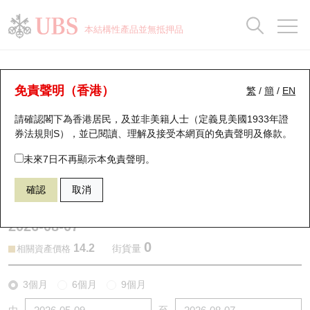
正股資料及市場統計
認股證分析儀
牛熊證分析儀
輪證市場統計
港股通資金流
瑞銀輪證教室
認股證
牛熊證
本結構性產品並無抵押品
認股證搜尋
表現
圖搜牛熊
表現
十大成交
港股通資金流
十大成交
瑞銀輪證教室
認股證分析儀
瑞銀認股證一覽
街貨統計
街貨統計
十大升幅/跌幅
正股分析儀
持股比重
每月輪證大市專題
牛熊全景快搜
免責聲明（香港）
繁
/
簡
/
EN
表現
街貨統計
比較
請確認閣下為香港居民，及並非美籍人士（定義見美國1933年證
新發行瑞銀認股證
比較
牛熊證搜尋
比較
十大認股證成交分佈
二十大活躍股份
顯示所有持股比重
輪證專欄
券法規則S），並已閱讀、理解及接受本網頁的
免責聲明及條款
。
即將到期認股證
牛熊證街貨分佈圖
十天股證佔大市成交
恒指成份股
講座及教育短片
24992 瑞銀
認購
未來7日不再顯示本免責聲明。
1928 金沙中國有限公司
確認
取消
認股證到期結算價查詢
正股牛熊證列表
資金流
國指成份股
認股證投資者教育
2026-08-07
認股證分析儀
新發行瑞銀牛熊證
街貨統計
科指成份股
牛熊證投資者教育
0
14.2
街貨量
相關資產價格
認股證速算機
已收回牛熊證剩餘價值
三十大平均引伸波幅
相關資產沽空
認股證牛熊證常問問題
3個月
6個月
9個月
引伸波幅比較圖
即將到期牛熊證
業績及經濟日曆