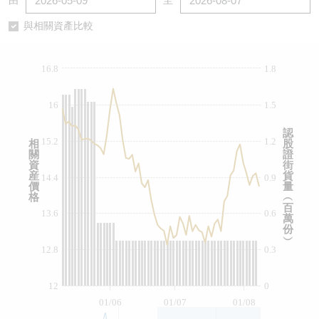
由
至
認股證/牛熊證日誌
牛熊證到期結算價查詢
中資ETFs溢價比較
與相關資產比較
認股證文件及公告
牛熊證分析儀
AH 股價對照
16.8
1.8
認股證文件及公告 (瑞信)
牛熊證速算機
即市板塊表現
16
1.5
牛熊證文件及公告
ADR
認
15.2
1.2
相
股
關
證
牛熊證文件及公告 (瑞信)
收市競價變化
資
街
産
貨
14.4
0.9
價
量
格
︵
百
13.6
0.6
萬
份
︶
12.8
0.3
12
0
01/06
01/07
01/08