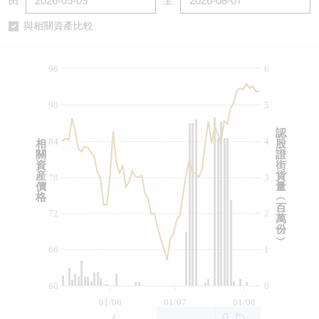
由
至
認股證/牛熊證日誌
牛熊證到期結算價查詢
中資ETFs溢價比較
與相關資產比較
認股證文件及公告
牛熊證分析儀
AH 股價對照
96
6
認股證文件及公告 (瑞信)
牛熊證速算機
即市板塊表現
90
5
牛熊證文件及公告
ADR
認
84
4
相
股
關
證
牛熊證文件及公告 (瑞信)
收市競價變化
資
街
産
貨
78
3
價
量
格
︵
百
72
2
萬
份
︶
66
1
60
0
01/06
01/07
01/08