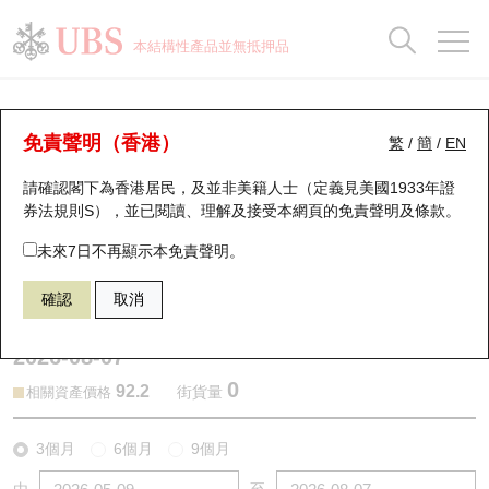
正股資料及市場統計
認股證分析儀
牛熊證分析儀
輪證市場統計
港股通資金流
瑞銀輪證教室
認股證
牛熊證
本結構性產品並無抵押品
認股證搜尋
表現
圖搜牛熊
表現
十大成交
港股通資金流
十大成交
瑞銀輪證教室
認股證分析儀
瑞銀認股證一覽
街貨統計
街貨統計
十大升幅/跌幅
正股分析儀
持股比重
每月輪證大市專題
牛熊全景快搜
免責聲明（香港）
繁
/
簡
/
EN
表現
街貨統計
比較
請確認閣下為香港居民，及並非美籍人士（定義見美國1933年證
新發行瑞銀認股證
比較
牛熊證搜尋
比較
十大認股證成交分佈
二十大活躍股份
顯示所有持股比重
輪證專欄
券法規則S），並已閱讀、理解及接受本網頁的
免責聲明及條款
。
即將到期認股證
牛熊證街貨分佈圖
十天股證佔大市成交
恒指成份股
講座及教育短片
24595 瑞銀
認沽
未來7日不再顯示本免責聲明。
3690 美團
確認
取消
認股證到期結算價查詢
正股牛熊證列表
資金流
國指成份股
認股證投資者教育
2026-08-07
認股證分析儀
新發行瑞銀牛熊證
街貨統計
科指成份股
牛熊證投資者教育
0
92.2
街貨量
相關資產價格
認股證速算機
已收回牛熊證剩餘價值
三十大平均引伸波幅
相關資產沽空
認股證牛熊證常問問題
3個月
6個月
9個月
引伸波幅比較圖
即將到期牛熊證
業績及經濟日曆