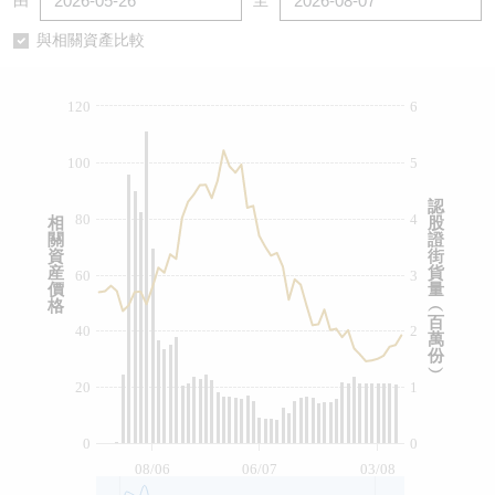
由
至
認股證/牛熊證日誌
牛熊證到期結算價查詢
中資ETFs溢價比較
與相關資產比較
認股證文件及公告
牛熊證分析儀
AH 股價對照
120
6
認股證文件及公告 (瑞信)
牛熊證速算機
即市板塊表現
100
5
牛熊證文件及公告
ADR
認
80
4
相
股
關
證
牛熊證文件及公告 (瑞信)
收市競價變化
資
街
産
貨
60
3
價
量
格
︵
百
40
2
萬
份
︶
20
1
0
0
08/06
06/07
03/08