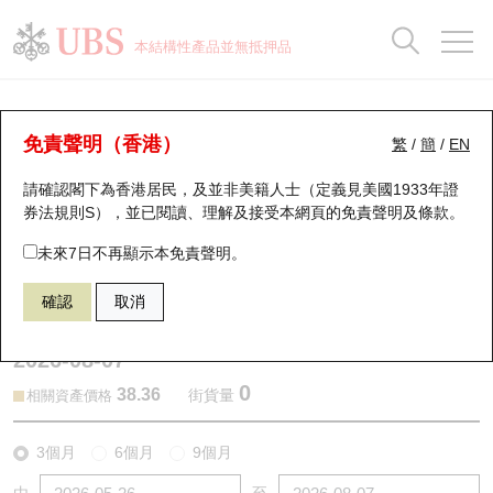
正股資料及市場統計
認股證分析儀
牛熊證分析儀
輪證市場統計
港股通資金流
瑞銀輪證教室
認股證
牛熊證
本結構性產品並無抵押品
認股證搜尋
表現
圖搜牛熊
表現
十大成交
港股通資金流
十大成交
瑞銀輪證教室
認股證分析儀
瑞銀認股證一覽
街貨統計
街貨統計
十大升幅/跌幅
正股分析儀
持股比重
每月輪證大市專題
牛熊全景快搜
免責聲明（香港）
繁
/
簡
/
EN
表現
街貨統計
比較
請確認閣下為香港居民，及並非美籍人士（定義見美國1933年證
新發行瑞銀認股證
比較
牛熊證搜尋
比較
十大認股證成交分佈
二十大活躍股份
顯示所有持股比重
輪證專欄
券法規則S），並已閱讀、理解及接受本網頁的
免責聲明及條款
。
即將到期認股證
牛熊證街貨分佈圖
十天股證佔大市成交
恒指成份股
講座及教育短片
29594 瑞銀
認購
未來7日不再顯示本免責聲明。
1888 建滔積層板
確認
取消
認股證到期結算價查詢
正股牛熊證列表
資金流
國指成份股
認股證投資者教育
2026-08-07
認股證分析儀
新發行瑞銀牛熊證
街貨統計
科指成份股
牛熊證投資者教育
0
38.36
街貨量
相關資產價格
認股證速算機
已收回牛熊證剩餘價值
三十大平均引伸波幅
相關資產沽空
認股證牛熊證常問問題
3個月
6個月
9個月
引伸波幅比較圖
即將到期牛熊證
業績及經濟日曆