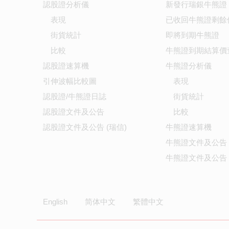
認股證分析儀
新發行瑞銀牛熊證
表現
已收回牛熊證剩餘
街貨統計
即將到期牛熊證
比較
牛熊證到期結算價
認股證速算機
牛熊證分析儀
引伸波幅比較圖
表現
認股證/牛熊證日誌
街貨統計
認股證文件及公告
比較
認股證文件及公告 (瑞信)
牛熊證速算機
牛熊證文件及公告
牛熊證文件及公告 
English
简体中文
繁體中文