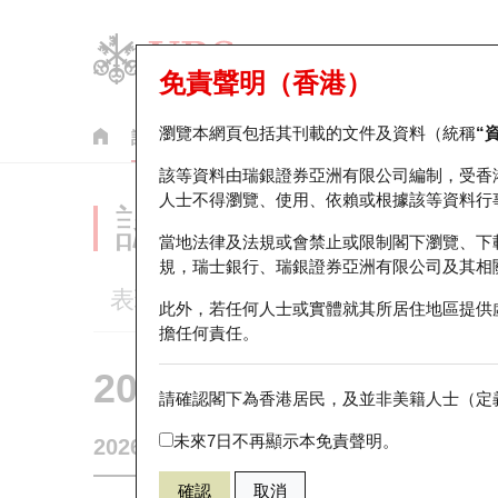
免責聲明（香港）
瀏覽本網頁包括其刊載的文件及資料（統稱
“
認股證
牛熊證
美股指數產品
輪證市場統計
該等資料由瑞銀證券亞洲有限公司編制，受香
人士不得瀏覽、使用、依賴或根據該等資料行
認股證分析儀
當地法律及法規或會禁止或限制閣下瀏覽、下
規，瑞士銀行、瑞銀證券亞洲有限公司及其相
表現
街貨統計
比較
此外，若任何人士或實體就其所居住地區提供
擔任何責任。
20971 瑞銀
認購
請確認閣下為香港居民，及並非美籍人士（定義
0857 中國
未來7日不再顯示本免責聲明。
2026-08-07
0
相關資產價格
9.51
街貨量
確認
取消