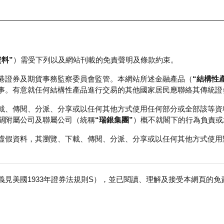
資料”
）需受下列以及網站刊載的免責聲明及條款約束。
正股資料及市場統計
瑞銀輪證教室
港證券及期貨事務監察委員會監管。本網站所述金融產品（
“結構性
事。有意就任何結構性產品進行交易的其他國家居民應聯絡其傳統證
載、傳閱、分派、分享或以任何其他方式使用任何部分或全部該等資
關附屬公司及聯屬公司（統稱
“瑞銀集團”
）概不就閣下的行為負責或
虛假資料，其瀏覽、下載、傳閱、分派、分享或以任何其他方式使用
見美國1933年證券法規則S），並已閱讀、理解及接受本網頁的
石油股份
免