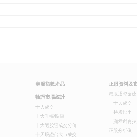
美股指數產品
正股資料及
港股通資金流
輪證市場統計
十大成交
十大成交
持股比重
十大升幅/跌幅
顯示所有持
十大認股證成交分佈
正股分析儀
十天股證佔大市成交