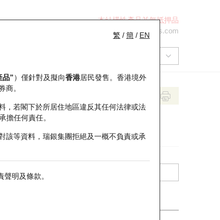
本結構性產品並無抵押品
+852 2971 6668
ol-hkwarrants@ubs.com
繁
/
簡
/
EN
產品”
）僅針對及擬向
香港
居民發售。香港境外
券商。
料，若閣下於所居住地區違反其任何法律或法
承擔任何責任。
對該等資料，瑞銀集團拒絕及一概不負責或承
責聲明及條款
。