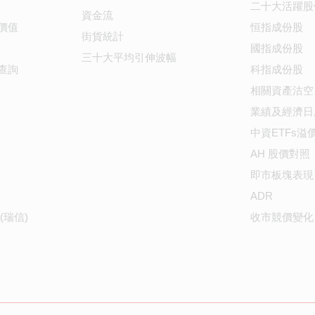
二十大活躍股
資金流
價值
恒指成份股
街貨統計
國指成份股
三十大平均引伸波幅
查詢
科指成份股
相關資產沽空
業績及經濟日
中資ETFs溢
AH 股價對照
即市板塊表現
ADR
(瑞信)
收市競價變化