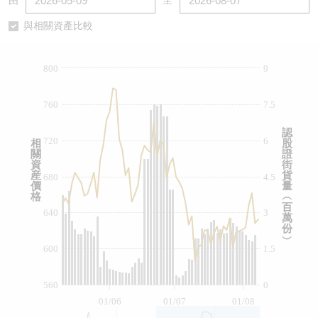
由
至
認股證/牛熊證日誌
牛熊證到期結算價查詢
中資ETFs溢價比較
與相關資產比較
認股證文件及公告
牛熊證分析儀
AH 股價對照
800
9
認股證文件及公告 (瑞信)
牛熊證速算機
即市板塊表現
760
7.5
牛熊證文件及公告
ADR
認
720
6
相
股
關
證
牛熊證文件及公告 (瑞信)
收市競價變化
資
街
産
貨
680
4.5
價
量
格
︵
百
640
3
萬
份
︶
600
1.5
560
0
01/06
01/07
01/08