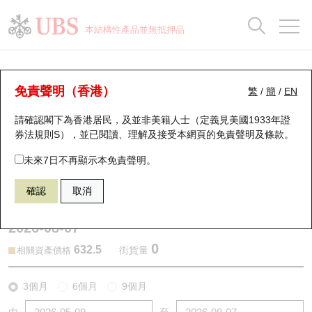
正股資料及市場統計
認股證分析儀
牛熊證分析儀
輪證市場統計
港股通資金流
瑞銀輪證教室
認股證
牛熊證
本結構性產品並無抵押品
認股證搜尋
表現
圖搜牛熊
表現
十大成交
港股通資金流
十大成交
瑞銀輪證教室
認股證分析儀
瑞銀認股證一覽
街貨統計
街貨統計
十大升幅/跌幅
正股分析儀
持股比重
每月輪證大市專題
牛熊全景快搜
免責聲明（香港）
繁
/
簡
/
EN
表現
街貨統計
比較
請確認閣下為香港居民，及並非美籍人士（定義見美國1933年證
新發行瑞銀認股證
比較
牛熊證搜尋
比較
十大認股證成交分佈
二十大活躍股份
顯示所有持股比重
輪證專欄
券法規則S），並已閱讀、理解及接受本網頁的
免責聲明及條款
。
即將到期認股證
牛熊證街貨分佈圖
十天股證佔大市成交
恒指成份股
講座及教育短片
15872 瑞銀
認購
未來7日不再顯示本免責聲明。
3750 寧德時代
確認
取消
認股證到期結算價查詢
正股牛熊證列表
資金流
國指成份股
認股證投資者教育
2026-08-07
認股證分析儀
新發行瑞銀牛熊證
街貨統計
科指成份股
牛熊證投資者教育
0
632.5
街貨量
相關資產價格
認股證速算機
已收回牛熊證剩餘價值
三十大平均引伸波幅
相關資產沽空
認股證牛熊證常問問題
3個月
6個月
9個月
引伸波幅比較圖
即將到期牛熊證
業績及經濟日曆