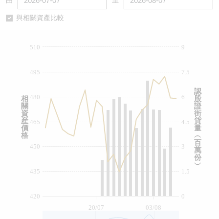
由
至
認股證/牛熊證日誌
牛熊證到期結算價查詢
中資ETFs溢價比較
與相關資產比較
認股證文件及公告
牛熊證分析儀
AH 股價對照
510
9
認股證文件及公告 (瑞信)
牛熊證速算機
即市板塊表現
495
7.5
牛熊證文件及公告
ADR
認
480
6
相
股
關
證
牛熊證文件及公告 (瑞信)
收市競價變化
資
街
産
貨
465
4.5
價
量
格
︵
百
450
3
萬
份
︶
435
1.5
420
0
20/07
03/08