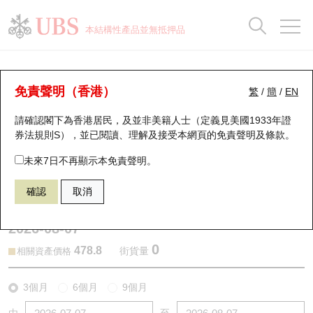
正股資料及市場統計
認股證分析儀
牛熊證分析儀
輪證市場統計
港股通資金流
瑞銀輪證教室
認股證
牛熊證
本結構性產品並無抵押品
認股證搜尋
表現
圖搜牛熊
表現
十大成交
港股通資金流
十大成交
瑞銀輪證教室
認股證分析儀
瑞銀認股證一覽
街貨統計
街貨統計
十大升幅/跌幅
正股分析儀
持股比重
每月輪證大市專題
牛熊全景快搜
免責聲明（香港）
繁
/
簡
/
EN
表現
街貨統計
比較
請確認閣下為香港居民，及並非美籍人士（定義見美國1933年證
新發行瑞銀認股證
比較
牛熊證搜尋
比較
十大認股證成交分佈
二十大活躍股份
顯示所有持股比重
輪證專欄
券法規則S），並已閱讀、理解及接受本網頁的
免責聲明及條款
。
即將到期認股證
牛熊證街貨分佈圖
十天股證佔大市成交
恒指成份股
講座及教育短片
14643 瑞銀
認購
未來7日不再顯示本免責聲明。
0700 騰訊控股
確認
取消
認股證到期結算價查詢
正股牛熊證列表
資金流
國指成份股
認股證投資者教育
2026-08-07
認股證分析儀
新發行瑞銀牛熊證
街貨統計
科指成份股
牛熊證投資者教育
0
478.8
街貨量
相關資產價格
認股證速算機
已收回牛熊證剩餘價值
三十大平均引伸波幅
相關資產沽空
認股證牛熊證常問問題
3個月
6個月
9個月
引伸波幅比較圖
即將到期牛熊證
業績及經濟日曆