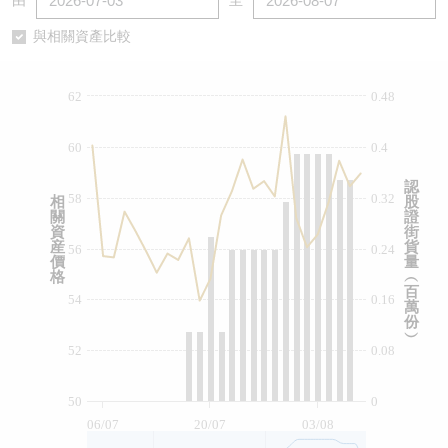
由
至
認股證/牛熊證日誌
牛熊證到期結算價查詢
中資ETFs溢價比較
與相關資產比較
認股證文件及公告
牛熊證分析儀
AH 股價對照
62
0.48
認股證文件及公告 (瑞信)
牛熊證速算機
即市板塊表現
60
0.4
牛熊證文件及公告
ADR
認
58
0.32
相
股
關
證
牛熊證文件及公告 (瑞信)
收市競價變化
資
街
産
貨
56
0.24
價
量
格
︵
百
54
0.16
萬
份
︶
52
0.08
50
0
06/07
20/07
03/08