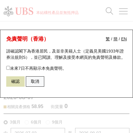
正股資料及市場統計
認股證分析儀
牛熊證分析儀
輪證市場統計
港股通資金流
瑞銀輪證教室
認股證
牛熊證
本結構性產品並無抵押品
認股證搜尋
表現
圖搜牛熊
表現
十大成交
港股通資金流
十大成交
瑞銀輪證教室
認股證分析儀
瑞銀認股證一覽
街貨統計
街貨統計
十大升幅/跌幅
正股分析儀
持股比重
每月輪證大市專題
牛熊全景快搜
免責聲明（香港）
繁
/
簡
/
EN
表現
街貨統計
比較
請確認閣下為香港居民，及並非美籍人士（定義見美國1933年證
新發行瑞銀認股證
比較
牛熊證搜尋
比較
十大認股證成交分佈
二十大活躍股份
顯示所有持股比重
輪證專欄
券法規則S），並已閱讀、理解及接受本網頁的
免責聲明及條款
。
即將到期認股證
牛熊證街貨分佈圖
十天股證佔大市成交
恒指成份股
講座及教育短片
14552 瑞銀
認購
未來7日不再顯示本免責聲明。
2382 舜宇光學科技
確認
取消
認股證到期結算價查詢
正股牛熊證列表
資金流
國指成份股
認股證投資者教育
2026-08-07
認股證分析儀
新發行瑞銀牛熊證
街貨統計
科指成份股
牛熊證投資者教育
0
58.95
街貨量
相關資產價格
認股證速算機
已收回牛熊證剩餘價值
三十大平均引伸波幅
相關資產沽空
認股證牛熊證常問問題
3個月
6個月
9個月
引伸波幅比較圖
即將到期牛熊證
業績及經濟日曆