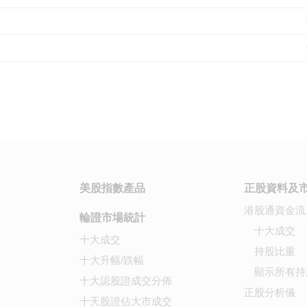
美股指數產品
正股資料及
港股通資金流
輪證市場統計
十大成交
十大成交
持股比重
十大升幅/跌幅
顯示所有持
十大認股證成交分佈
正股分析儀
十天股證佔大市成交