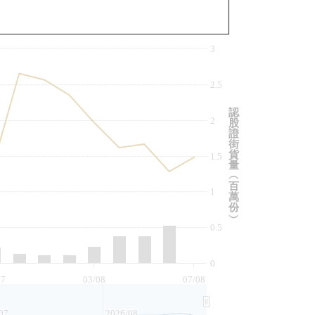
與相關資產比較
3
2.5
認
2
股
證
街
貨
1.5
量
︵
百
1
萬
份
︶
0.5
0
07
03/08
07/08
07
2026/08