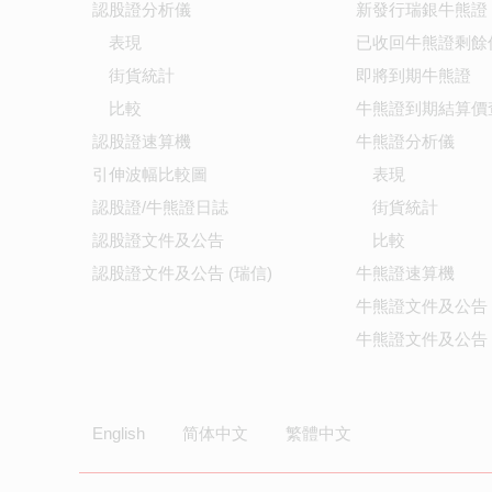
認股證分析儀
新發行瑞銀牛熊證
表現
已收回牛熊證剩餘
街貨統計
即將到期牛熊證
比較
牛熊證到期結算價
認股證速算機
牛熊證分析儀
引伸波幅比較圖
表現
認股證/牛熊證日誌
街貨統計
認股證文件及公告
比較
認股證文件及公告 (瑞信)
牛熊證速算機
牛熊證文件及公告
牛熊證文件及公告 
English
简体中文
繁體中文