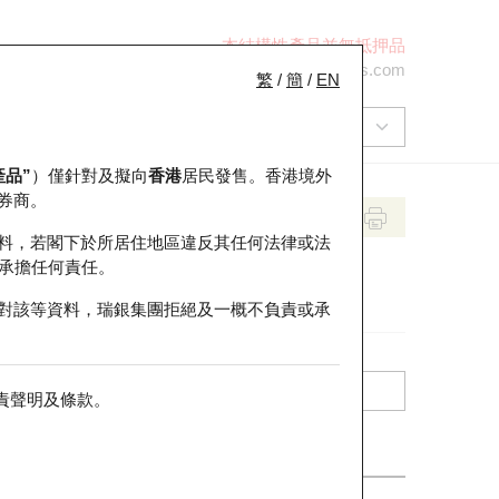
本結構性產品並無抵押品
+852 2971 6668
ol-hkwarrants@ubs.com
繁
/
簡
/
EN
產品”
）僅針對及擬向
香港
居民發售。香港境外
券商。
料，若閣下於所居住地區違反其任何法律或法
承擔任何責任。
對該等資料，瑞銀集團拒絕及一概不負責或承
責聲明及條款
。