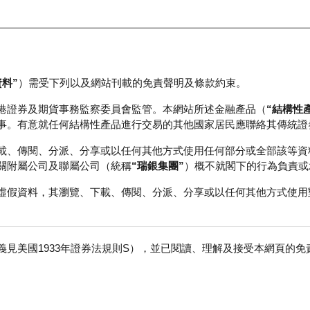
資料”
）需受下列以及網站刊載的免責聲明及條款約束。
正股資料及市場統計
瑞銀輪證教室
港證券及期貨事務監察委員會監管。本網站所述金融產品（
“結構性
事。有意就任何結構性產品進行交易的其他國家居民應聯絡其傳統證
載、傳閱、分派、分享或以任何其他方式使用任何部分或全部該等資
關附屬公司及聯屬公司（統稱
“瑞銀集團”
）概不就閣下的行為負責或
虛假資料，其瀏覽、下載、傳閱、分派、分享或以任何其他方式使用
見美國1933年證券法規則S），並已閱讀、理解及接受本網頁的
汽車－Ｗ
免