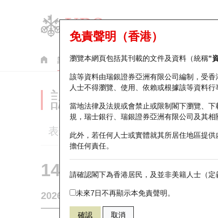
免責聲明（香港）
瀏覽本網頁包括其刊載的文件及資料（統稱
“
認股證
牛熊證
美股指數產品
輪證市場統計
該等資料由瑞銀證券亞洲有限公司編制，受香
人士不得瀏覽、使用、依賴或根據該等資料行
認股證分析儀
當地法律及法規或會禁止或限制閣下瀏覽、下
規，瑞士銀行、瑞銀證券亞洲有限公司及其相
表現
街貨統計
比較
此外，若任何人士或實體就其所居住地區提供
擔任何責任。
14324 瑞銀
認購
請確認閣下為香港居民，及並非美籍人士（定義
2015 理想
未來7日不再顯示本免責聲明。
2026-08-07
0
相關資產價格
49.92
街貨量
確認
取消