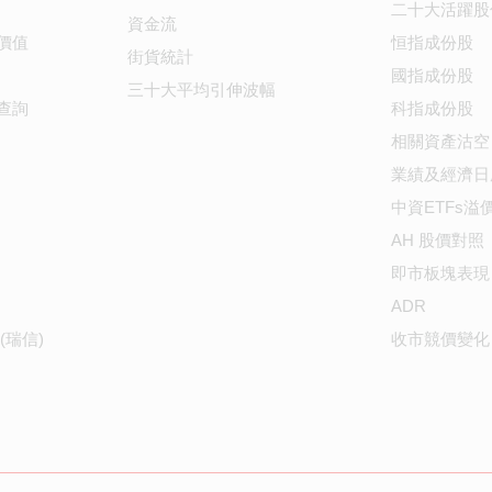
二十大活躍股
資金流
價值
恒指成份股
街貨統計
國指成份股
三十大平均引伸波幅
查詢
科指成份股
相關資產沽空
業績及經濟日
中資ETFs溢
AH 股價對照
即市板塊表現
ADR
(瑞信)
收市競價變化