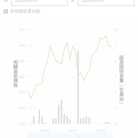
由
至
認股證/牛熊證日誌
牛熊證到期結算價查詢
中資ETFs溢價比較
與相關資產比較
認股證文件及公告
牛熊證分析儀
AH 股價對照
500
6
認股證文件及公告 (瑞信)
牛熊證速算機
即市板塊表現
480
5
牛熊證文件及公告
ADR
認
460
4
相
股
關
證
牛熊證文件及公告 (瑞信)
收市競價變化
資
街
産
貨
440
3
價
量
格
︵
百
420
2
萬
份
︶
400
1
380
0
06/07
20/07
03/08