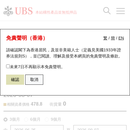
正股資料及市場統計
認股證分析儀
牛熊證分析儀
輪證市場統計
港股通資金流
瑞銀輪證教室
認股證
牛熊證
本結構性產品並無抵押品
認股證搜尋
表現
圖搜牛熊
表現
十大成交
港股通資金流
十大成交
瑞銀輪證教室
認股證分析儀
瑞銀認股證一覽
街貨統計
街貨統計
十大升幅/跌幅
正股分析儀
持股比重
每月輪證大市專題
牛熊全景快搜
免責聲明（香港）
繁
/
簡
/
EN
表現
街貨統計
比較
請確認閣下為香港居民，及並非美籍人士（定義見美國1933年證
新發行瑞銀認股證
比較
牛熊證搜尋
比較
十大認股證成交分佈
二十大活躍股份
顯示所有持股比重
輪證專欄
券法規則S），並已閱讀、理解及接受本網頁的
免責聲明及條款
。
即將到期認股證
牛熊證街貨分佈圖
十天股證佔大市成交
恒指成份股
講座及教育短片
14150 瑞銀
認購
未來7日不再顯示本免責聲明。
0700 騰訊控股
確認
取消
認股證到期結算價查詢
正股牛熊證列表
資金流
國指成份股
認股證投資者教育
2026-08-07
認股證分析儀
新發行瑞銀牛熊證
街貨統計
科指成份股
牛熊證投資者教育
0
478.8
街貨量
相關資產價格
認股證速算機
已收回牛熊證剩餘價值
三十大平均引伸波幅
相關資產沽空
認股證牛熊證常問問題
3個月
6個月
9個月
引伸波幅比較圖
即將到期牛熊證
業績及經濟日曆