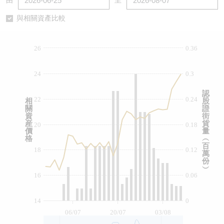
由
至
認股證/牛熊證日誌
牛熊證到期結算價查詢
中資ETFs溢價比較
與相關資產比較
認股證文件及公告
牛熊證分析儀
AH 股價對照
26
0.36
認股證文件及公告 (瑞信)
牛熊證速算機
即市板塊表現
24
0.3
牛熊證文件及公告
ADR
認
22
0.24
相
股
關
證
牛熊證文件及公告 (瑞信)
收市競價變化
資
街
産
貨
20
0.18
價
量
格
︵
百
18
0.12
萬
份
︶
16
0.06
14
0
06/07
20/07
03/08