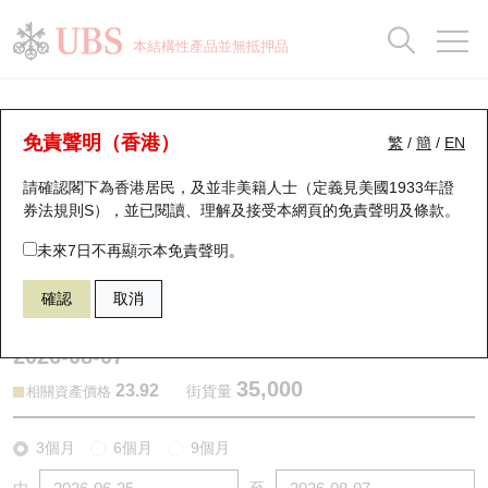
正股資料及市場統計
認股證分析儀
牛熊證分析儀
輪證市場統計
港股通資金流
瑞銀輪證教室
認股證
牛熊證
本結構性產品並無抵押品
認股證搜尋
表現
圖搜牛熊
表現
十大成交
港股通資金流
十大成交
瑞銀輪證教室
認股證分析儀
瑞銀認股證一覽
街貨統計
街貨統計
十大升幅/跌幅
正股分析儀
持股比重
每月輪證大市專題
牛熊全景快搜
免責聲明（香港）
繁
/
簡
/
EN
表現
街貨統計
比較
請確認閣下為香港居民，及並非美籍人士（定義見美國1933年證
新發行瑞銀認股證
比較
牛熊證搜尋
比較
十大認股證成交分佈
二十大活躍股份
顯示所有持股比重
輪證專欄
券法規則S），並已閱讀、理解及接受本網頁的
免責聲明及條款
。
即將到期認股證
牛熊證街貨分佈圖
十天股證佔大市成交
恒指成份股
講座及教育短片
14146 瑞銀
認購
未來7日不再顯示本免責聲明。
1818 招金礦業
確認
取消
認股證到期結算價查詢
正股牛熊證列表
資金流
國指成份股
認股證投資者教育
2026-08-07
認股證分析儀
新發行瑞銀牛熊證
街貨統計
科指成份股
牛熊證投資者教育
35,000
23.92
街貨量
相關資產價格
認股證速算機
已收回牛熊證剩餘價值
三十大平均引伸波幅
相關資產沽空
認股證牛熊證常問問題
3個月
6個月
9個月
引伸波幅比較圖
即將到期牛熊證
業績及經濟日曆