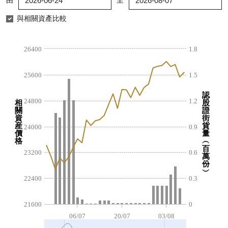
由
至
認股證/牛熊證日誌
牛熊證到期結算價查詢
中資ETFs溢價比較
與相關資產比較
認股證文件及公告
牛熊證分析儀
AH 股價對照
26400
1.8
認股證文件及公告 (瑞信)
牛熊證速算機
即市板塊表現
25600
1.5
牛熊證文件及公告
ADR
認
24800
1.2
相
股
關
證
牛熊證文件及公告 (瑞信)
收市競價變化
資
街
産
貨
24000
0.9
價
量
格
︵
百
23200
0.6
萬
份
︶
22400
0.3
21600
0
06/07
20/07
03/08