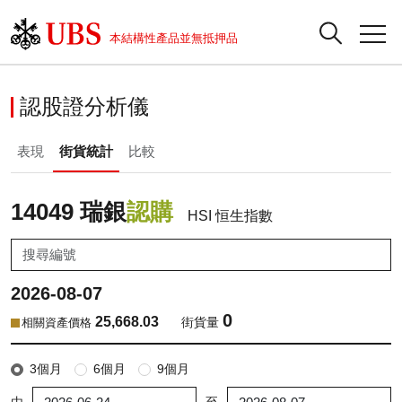
正股資料及市場統計
認股證分析儀
牛熊證分析儀
輪證市場統計
港股通資金流
瑞銀輪證教室
認股證
牛熊證
本結構性產品並無抵押品
認股證搜尋
表現
圖搜牛熊
表現
十大成交
港股通資金流
十大成交
瑞銀輪證教室
認股證分析儀
瑞銀認股證一覽
街貨統計
街貨統計
十大升幅/跌幅
正股分析儀
持股比重
每月輪證大市專題
牛熊全景快搜
表現
街貨統計
比較
新發行瑞銀認股證
比較
牛熊證搜尋
比較
十大認股證成交分佈
二十大活躍股份
顯示所有持股比重
輪證專欄
即將到期認股證
牛熊證街貨分佈圖
十天股證佔大市成交
恒指成份股
講座及教育短片
14049 瑞銀
認購
HSI 恒生指數
認股證到期結算價查詢
正股牛熊證列表
資金流
國指成份股
認股證投資者教育
2026-08-07
認股證分析儀
新發行瑞銀牛熊證
街貨統計
科指成份股
牛熊證投資者教育
0
25,668.03
街貨量
相關資產價格
認股證速算機
已收回牛熊證剩餘價值
三十大平均引伸波幅
相關資產沽空
認股證牛熊證常問問題
3個月
6個月
9個月
引伸波幅比較圖
即將到期牛熊證
業績及經濟日曆