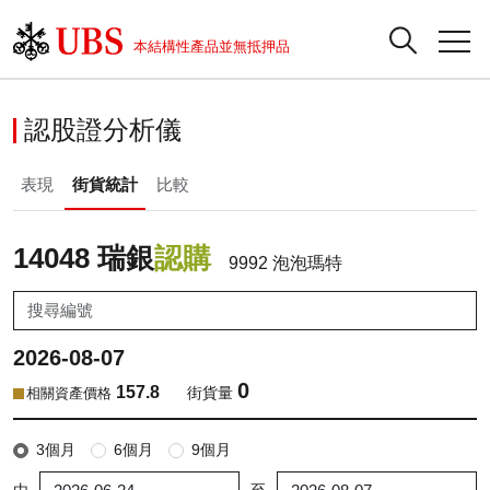
正股資料及市場統計
認股證分析儀
牛熊證分析儀
輪證市場統計
港股通資金流
瑞銀輪證教室
認股證
牛熊證
本結構性產品並無抵押品
認股證搜尋
表現
圖搜牛熊
表現
十大成交
港股通資金流
十大成交
瑞銀輪證教室
認股證分析儀
瑞銀認股證一覽
街貨統計
街貨統計
十大升幅/跌幅
正股分析儀
持股比重
每月輪證大市專題
牛熊全景快搜
表現
街貨統計
比較
新發行瑞銀認股證
比較
牛熊證搜尋
比較
十大認股證成交分佈
二十大活躍股份
顯示所有持股比重
輪證專欄
即將到期認股證
牛熊證街貨分佈圖
十天股證佔大市成交
恒指成份股
講座及教育短片
14048 瑞銀
認購
9992 泡泡瑪特
認股證到期結算價查詢
正股牛熊證列表
資金流
國指成份股
認股證投資者教育
2026-08-07
認股證分析儀
新發行瑞銀牛熊證
街貨統計
科指成份股
牛熊證投資者教育
0
157.8
街貨量
相關資產價格
認股證速算機
已收回牛熊證剩餘價值
三十大平均引伸波幅
相關資產沽空
認股證牛熊證常問問題
3個月
6個月
9個月
引伸波幅比較圖
即將到期牛熊證
業績及經濟日曆