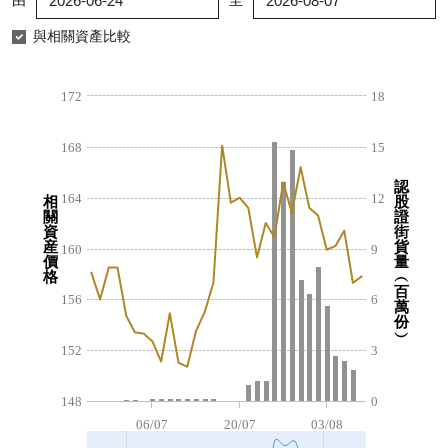
由
至
認股證/牛熊證日誌
牛熊證到期結算價查詢
中資ETFs溢價比較
與相關資產比較
認股證文件及公告
牛熊證分析儀
AH 股價對照
172
18
認股證文件及公告 (瑞信)
牛熊證速算機
即市板塊表現
168
15
牛熊證文件及公告
ADR
認
164
12
相
股
關
證
牛熊證文件及公告 (瑞信)
收市競價變化
資
街
産
貨
160
9
價
量
格
︵
百
156
6
萬
份
︶
152
3
148
0
06/07
20/07
03/08