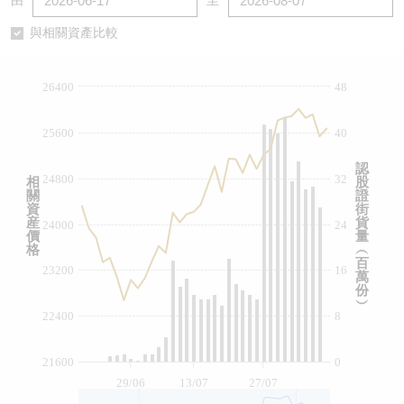
由
至
認股證/牛熊證日誌
牛熊證到期結算價查詢
中資ETFs溢價比較
與相關資產比較
認股證文件及公告
牛熊證分析儀
AH 股價對照
26400
48
認股證文件及公告 (瑞信)
牛熊證速算機
即市板塊表現
25600
40
牛熊證文件及公告
ADR
認
24800
32
相
股
關
證
牛熊證文件及公告 (瑞信)
收市競價變化
資
街
産
貨
24000
24
價
量
格
︵
百
23200
16
萬
份
︶
22400
8
21600
0
29/06
13/07
27/07