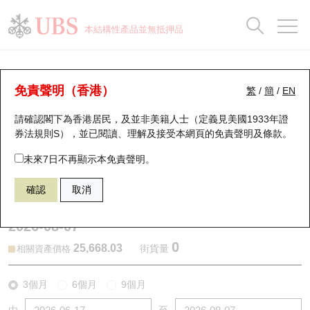
正股資料及市場統計
認股證分析儀
牛熊證分析儀
輪證市場統計
港股通資金流
瑞銀輪證教室
認股證
牛熊證
本結構性產品並無抵押品
認股證搜尋
表現
圖搜牛熊
表現
十大成交
港股通資金流
十大成交
瑞銀輪證教室
認股證分析儀
瑞銀認股證一覽
街貨統計
街貨統計
十大升幅/跌幅
正股分析儀
持股比重
每月輪證大市專題
牛熊全景快搜
免責聲明（香港）
繁
/
簡
/
EN
表現
街貨統計
比較
請確認閣下為香港居民，及並非美籍人士（定義見美國1933年證
新發行瑞銀認股證
比較
牛熊證搜尋
比較
十大認股證成交分佈
二十大活躍股份
顯示所有持股比重
輪證專欄
券法規則S），並已閱讀、理解及接受本網頁的
免責聲明及條款
。
即將到期認股證
牛熊證街貨分佈圖
十天股證佔大市成交
恒指成份股
講座及教育短片
13854 瑞銀
認沽
未來7日不再顯示本免責聲明。
HSI 恒生指數
確認
取消
認股證到期結算價查詢
正股牛熊證列表
資金流
國指成份股
認股證投資者教育
2026-08-07
認股證分析儀
新發行瑞銀牛熊證
街貨統計
科指成份股
牛熊證投資者教育
0
25,668.03
街貨量
相關資產價格
認股證速算機
已收回牛熊證剩餘價值
三十大平均引伸波幅
相關資產沽空
認股證牛熊證常問問題
3個月
6個月
9個月
引伸波幅比較圖
即將到期牛熊證
業績及經濟日曆