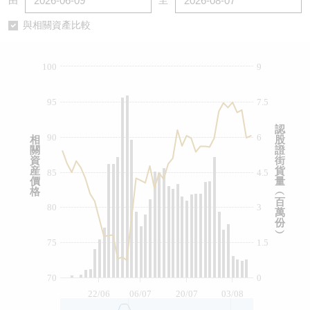
由
至
認股證/牛熊證日誌
牛熊證到期結算價查詢
中資ETFs溢價比較
與相關資產比較
認股證文件及公告
牛熊證分析儀
AH 股價對照
100
9
認股證文件及公告 (瑞信)
牛熊證速算機
即市板塊表現
95
7.5
牛熊證文件及公告
ADR
認
90
6
相
股
關
證
牛熊證文件及公告 (瑞信)
收市競價變化
資
街
産
貨
85
4.5
價
量
格
︵
百
80
3
萬
份
︶
75
1.5
70
0
22/06
06/07
20/07
03/08