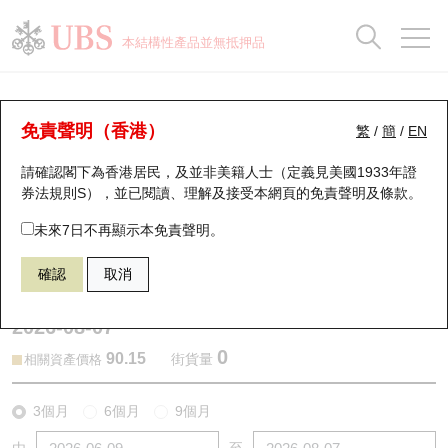
正股資料及市場統計
認股證分析儀
牛熊證分析儀
輪證市場統計
港股通資金流
瑞銀輪證教室
認股證
牛熊證
本結構性產品並無抵押品
認股證搜尋
表現
圖搜牛熊
表現
十大成交
港股通資金流
十大成交
瑞銀輪證教室
認股證分析儀
瑞銀認股證一覽
街貨統計
街貨統計
十大升幅/跌幅
正股分析儀
持股比重
每月輪證大市專題
牛熊全景快搜
免責聲明（香港）
繁
/
簡
/
EN
表現
街貨統計
比較
請確認閣下為香港居民，及並非美籍人士（定義見美國1933年證
新發行瑞銀認股證
比較
牛熊證搜尋
比較
十大認股證成交分佈
二十大活躍股份
顯示所有持股比重
輪證專欄
券法規則S），並已閱讀、理解及接受本網頁的
免責聲明及條款
。
即將到期認股證
牛熊證街貨分佈圖
十天股證佔大市成交
恒指成份股
講座及教育短片
13500 瑞銀
認購
未來7日不再顯示本免責聲明。
1211 比亞迪股份
確認
取消
認股證到期結算價查詢
正股牛熊證列表
資金流
國指成份股
認股證投資者教育
2026-08-07
認股證分析儀
新發行瑞銀牛熊證
街貨統計
科指成份股
牛熊證投資者教育
0
90.15
街貨量
相關資產價格
認股證速算機
已收回牛熊證剩餘價值
三十大平均引伸波幅
相關資產沽空
認股證牛熊證常問問題
3個月
6個月
9個月
引伸波幅比較圖
即將到期牛熊證
業績及經濟日曆