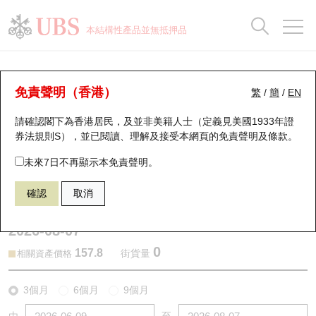
正股資料及市場統計
認股證分析儀
牛熊證分析儀
輪證市場統計
港股通資金流
瑞銀輪證教室
認股證
牛熊證
本結構性產品並無抵押品
認股證搜尋
表現
圖搜牛熊
表現
十大成交
港股通資金流
十大成交
瑞銀輪證教室
認股證分析儀
瑞銀認股證一覽
街貨統計
街貨統計
十大升幅/跌幅
正股分析儀
持股比重
每月輪證大市專題
牛熊全景快搜
免責聲明（香港）
繁
/
簡
/
EN
表現
街貨統計
比較
請確認閣下為香港居民，及並非美籍人士（定義見美國1933年證
新發行瑞銀認股證
比較
牛熊證搜尋
比較
十大認股證成交分佈
二十大活躍股份
顯示所有持股比重
輪證專欄
券法規則S），並已閱讀、理解及接受本網頁的
免責聲明及條款
。
即將到期認股證
牛熊證街貨分佈圖
十天股證佔大市成交
恒指成份股
講座及教育短片
13491 瑞銀
認沽
未來7日不再顯示本免責聲明。
9992 泡泡瑪特
確認
取消
認股證到期結算價查詢
正股牛熊證列表
資金流
國指成份股
認股證投資者教育
2026-08-07
認股證分析儀
新發行瑞銀牛熊證
街貨統計
科指成份股
牛熊證投資者教育
0
157.8
街貨量
相關資產價格
認股證速算機
已收回牛熊證剩餘價值
三十大平均引伸波幅
相關資產沽空
認股證牛熊證常問問題
3個月
6個月
9個月
引伸波幅比較圖
即將到期牛熊證
業績及經濟日曆