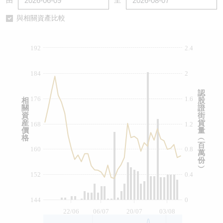
由
至
認股證/牛熊證日誌
牛熊證到期結算價查詢
中資ETFs溢價比較
與相關資產比較
認股證文件及公告
牛熊證分析儀
AH 股價對照
192
2.4
認股證文件及公告 (瑞信)
牛熊證速算機
即市板塊表現
184
2
牛熊證文件及公告
ADR
認
176
1.6
相
股
關
證
牛熊證文件及公告 (瑞信)
收市競價變化
資
街
産
貨
168
1.2
價
量
格
︵
百
160
0.8
萬
份
︶
152
0.4
144
0
22/06
06/07
20/07
03/08