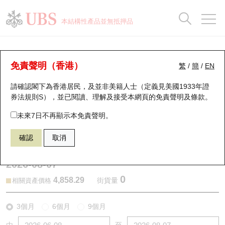
正股資料及市場統計
認股證分析儀
牛熊證分析儀
輪證市場統計
港股通資金流
瑞銀輪證教室
認股證
牛熊證
本結構性產品並無抵押品
認股證搜尋
表現
圖搜牛熊
表現
十大成交
港股通資金流
十大成交
瑞銀輪證教室
認股證分析儀
瑞銀認股證一覽
街貨統計
街貨統計
十大升幅/跌幅
正股分析儀
持股比重
每月輪證大市專題
牛熊全景快搜
免責聲明（香港）
繁
/
簡
/
EN
表現
街貨統計
比較
請確認閣下為香港居民，及並非美籍人士（定義見美國1933年證
新發行瑞銀認股證
比較
牛熊證搜尋
比較
十大認股證成交分佈
二十大活躍股份
顯示所有持股比重
輪證專欄
券法規則S），並已閱讀、理解及接受本網頁的
免責聲明及條款
。
即將到期認股證
牛熊證街貨分佈圖
十天股證佔大市成交
恒指成份股
講座及教育短片
13436 瑞銀
認購
未來7日不再顯示本免責聲明。
HSTECH 恒生科技指數
確認
取消
認股證到期結算價查詢
正股牛熊證列表
資金流
國指成份股
認股證投資者教育
2026-08-07
認股證分析儀
新發行瑞銀牛熊證
街貨統計
科指成份股
牛熊證投資者教育
0
4,858.29
街貨量
相關資產價格
認股證速算機
已收回牛熊證剩餘價值
三十大平均引伸波幅
相關資產沽空
認股證牛熊證常問問題
3個月
6個月
9個月
引伸波幅比較圖
即將到期牛熊證
業績及經濟日曆