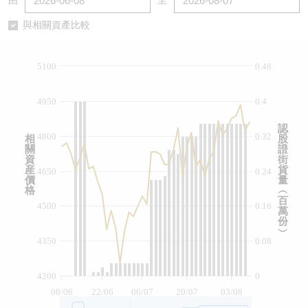
由
至
認股證/牛熊證日誌
牛熊證到期結算價查詢
中資ETFs溢價比較
與相關資產比較
認股證文件及公告
牛熊證分析儀
AH 股價對照
5100
0.48
認股證文件及公告 (瑞信)
牛熊證速算機
即市板塊表現
4950
0.4
牛熊證文件及公告
ADR
認
4800
0.32
相
股
關
證
牛熊證文件及公告 (瑞信)
收市競價變化
資
街
産
貨
4650
0.24
價
量
格
︵
百
4500
0.16
萬
份
︶
4350
0.08
4200
0
08/06
22/06
06/07
20/07
03/08