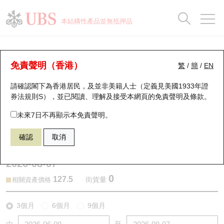
正股資料及市場統計
認股證分析儀
牛熊證分析儀
輪證市場統計
港股通資金流
瑞銀輪證教室
認股證
牛熊證
本結構性產品並無抵押品
認股證搜尋
表現
圖搜牛熊
表現
十大成交
港股通資金流
十大成交
瑞銀輪證教室
認股證分析儀
瑞銀認股證一覽
街貨統計
街貨統計
十大升幅/跌幅
正股分析儀
持股比重
每月輪證大市專題
牛熊全景快搜
免責聲明（香港）
繁
/
簡
/
EN
表現
街貨統計
比較
請確認閣下為香港居民，及並非美籍人士（定義見美國1933年證
新發行瑞銀認股證
比較
牛熊證搜尋
比較
十大認股證成交分佈
二十大活躍股份
顯示所有持股比重
輪證專欄
券法規則S），並已閱讀、理解及接受本網頁的
免責聲明及條款
。
即將到期認股證
牛熊證街貨分佈圖
十天股證佔大市成交
恒指成份股
講座及教育短片
13429 瑞銀
認購
未來7日不再顯示本免責聲明。
9618 京東集團
確認
取消
認股證到期結算價查詢
正股牛熊證列表
資金流
國指成份股
認股證投資者教育
2026-08-07
認股證分析儀
新發行瑞銀牛熊證
街貨統計
科指成份股
牛熊證投資者教育
0
127.5
街貨量
相關資產價格
認股證速算機
已收回牛熊證剩餘價值
三十大平均引伸波幅
相關資產沽空
認股證牛熊證常問問題
3個月
6個月
9個月
引伸波幅比較圖
即將到期牛熊證
業績及經濟日曆