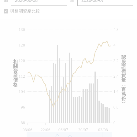
由
至
認股證/牛熊證日誌
牛熊證到期結算價查詢
中資ETFs溢價比較
與相關資產比較
認股證文件及公告
牛熊證分析儀
AH 股價對照
136
4.8
認股證文件及公告 (瑞信)
牛熊證速算機
即市板塊表現
128
4
牛熊證文件及公告
ADR
認
120
3.2
相
股
關
證
牛熊證文件及公告 (瑞信)
收市競價變化
資
街
産
貨
112
2.4
價
量
格
︵
百
104
1.6
萬
份
︶
96
0.8
88
0
08/06
22/06
06/07
20/07
03/08