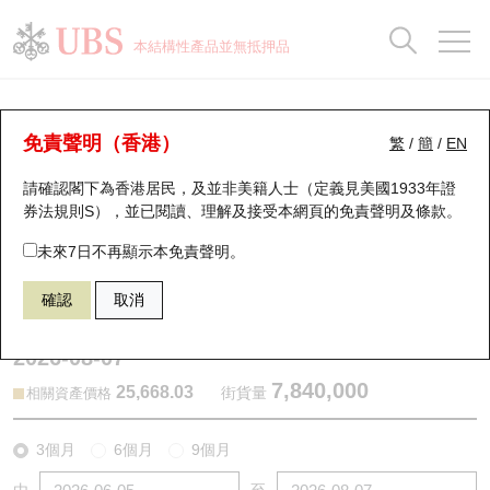
正股資料及市場統計
認股證分析儀
牛熊證分析儀
輪證市場統計
港股通資金流
瑞銀輪證教室
認股證
牛熊證
本結構性產品並無抵押品
認股證搜尋
表現
圖搜牛熊
表現
十大成交
港股通資金流
十大成交
瑞銀輪證教室
認股證分析儀
瑞銀認股證一覽
街貨統計
街貨統計
十大升幅/跌幅
正股分析儀
持股比重
每月輪證大市專題
牛熊全景快搜
免責聲明（香港）
繁
/
簡
/
EN
表現
街貨統計
比較
請確認閣下為香港居民，及並非美籍人士（定義見美國1933年證
新發行瑞銀認股證
比較
牛熊證搜尋
比較
十大認股證成交分佈
二十大活躍股份
顯示所有持股比重
輪證專欄
券法規則S），並已閱讀、理解及接受本網頁的
免責聲明及條款
。
即將到期認股證
牛熊證街貨分佈圖
十天股證佔大市成交
恒指成份股
講座及教育短片
13335 瑞銀
認沽
未來7日不再顯示本免責聲明。
HSI 恒生指數
確認
取消
認股證到期結算價查詢
正股牛熊證列表
資金流
國指成份股
認股證投資者教育
2026-08-07
認股證分析儀
新發行瑞銀牛熊證
街貨統計
科指成份股
牛熊證投資者教育
7,840,000
25,668.03
街貨量
相關資產價格
認股證速算機
已收回牛熊證剩餘價值
三十大平均引伸波幅
相關資產沽空
認股證牛熊證常問問題
3個月
6個月
9個月
引伸波幅比較圖
即將到期牛熊證
業績及經濟日曆