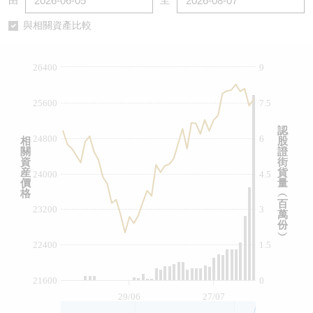
由
至
認股證/牛熊證日誌
牛熊證到期結算價查詢
中資ETFs溢價比較
與相關資產比較
認股證文件及公告
牛熊證分析儀
AH 股價對照
26400
9
認股證文件及公告 (瑞信)
牛熊證速算機
即市板塊表現
25600
7.5
牛熊證文件及公告
ADR
認
24800
6
相
股
關
證
牛熊證文件及公告 (瑞信)
收市競價變化
資
街
産
貨
24000
4.5
價
量
格
︵
百
23200
3
萬
份
︶
22400
1.5
21600
0
29/06
27/07