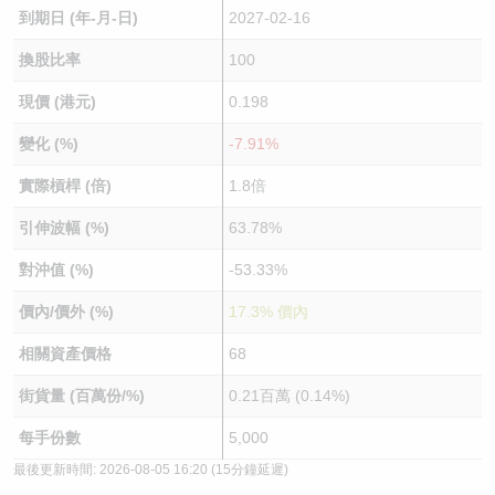
到期日 (年-月-日)
2027-02-16
換股比率
100
現價 (港元)
0.198
變化 (%)
-7.91%
實際槓桿 (倍)
1.8倍
引伸波幅 (%)
63.78%
對沖值 (%)
-53.33%
價內/價外 (%)
17.3% 價內
相關資產價格
68
街貨量 (百萬份/%)
0.21百萬 (0.14%)
每手份數
5,000
最後更新時間:
2026-08-05 16:20
(15分鐘延遲)