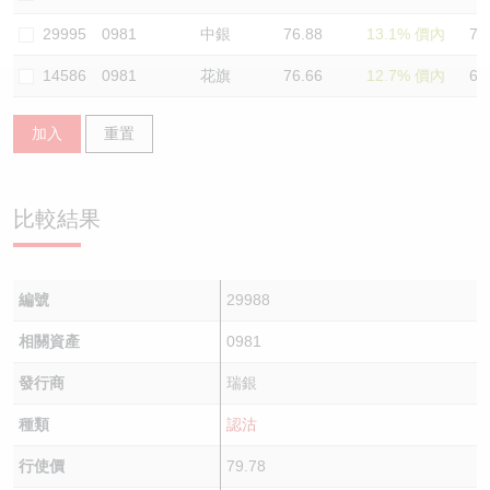
認股證/牛熊證日誌
牛熊證到期結算價查詢
中資ETFs溢價比較
29995
0981
中銀
76.88
13.1% 價內
76
14586
0981
花旗
76.66
12.7% 價內
69
認股證文件及公告
牛熊證分析儀
AH 股價對照
加入
重置
認股證文件及公告 (瑞信)
牛熊證速算機
即市板塊表現
牛熊證文件及公告
ADR
比較結果
牛熊證文件及公告 (瑞信)
收市競價變化
編號
29988
相關資產
0981
發行商
瑞銀
種類
認沽
行使價
79.78