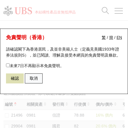
正股資料及市場統計
認股證分析儀
牛熊證分析儀
輪證市場統計
港股通資金流
瑞銀輪證教室
認股證
牛熊證
本結構性產品並無抵押品
認股證搜尋
表現
圖搜牛熊
表現
十大成交
港股通資金流
十大成交
瑞銀輪證教室
認股證分析儀
瑞銀認股證一覽
街貨統計
街貨統計
十大升幅/跌幅
正股分析儀
持股比重
每月輪證大市專題
牛熊全景快搜
免責聲明（香港）
繁
/
簡
/
EN
表現
街貨統計
比較
請確認閣下為香港居民，及並非美籍人士（定義見美國1933年證
新發行瑞銀認股證
比較
牛熊證搜尋
比較
十大認股證成交分佈
二十大活躍股份
顯示所有持股比重
輪證專欄
券法規則S），並已閱讀、理解及接受本網頁的
免責聲明及條款
。
即將到期認股證
牛熊證街貨分佈圖
十天股證佔大市成交
恒指成份股
講座及教育短片
29988 瑞銀
認沽
未來7日不再顯示本免責聲明。
0981 中芯國際
確認
取消
認股證到期結算價查詢
正股牛熊證列表
資金流
國指成份股
認股證投資者教育
認股證分析儀
新發行瑞銀牛熊證
街貨統計
科指成份股
牛熊證投資者教育
選擇認股證作比較
*你可以選擇最多
三
隻認股證
編號
相關資產
發行商
行使價
價內/價外
引
認股證速算機
已收回牛熊證剩餘價值
三十大平均引伸波幅
相關資產沽空
認股證牛熊證常問問題
21496
0981
信證
78.88
16% 價內
64
引伸波幅比較圖
即將到期牛熊證
業績及經濟日曆
29904
0981
國君
82
20.6% 價內
64