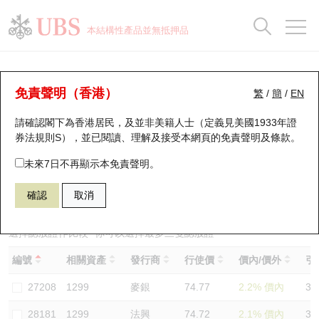
正股資料及市場統計
認股證分析儀
牛熊證分析儀
輪證市場統計
港股通資金流
瑞銀輪證教室
認股證
牛熊證
本結構性產品並無抵押品
認股證搜尋
表現
圖搜牛熊
表現
十大成交
港股通資金流
十大成交
瑞銀輪證教室
認股證分析儀
瑞銀認股證一覽
街貨統計
街貨統計
十大升幅/跌幅
正股分析儀
持股比重
每月輪證大市專題
牛熊全景快搜
免責聲明（香港）
繁
/
簡
/
EN
表現
街貨統計
比較
請確認閣下為香港居民，及並非美籍人士（定義見美國1933年證
新發行瑞銀認股證
比較
牛熊證搜尋
比較
十大認股證成交分佈
二十大活躍股份
顯示所有持股比重
輪證專欄
券法規則S），並已閱讀、理解及接受本網頁的
免責聲明及條款
。
即將到期認股證
牛熊證街貨分佈圖
十天股證佔大市成交
恒指成份股
講座及教育短片
29218 瑞銀
認沽
未來7日不再顯示本免責聲明。
1299 友邦保險
確認
取消
認股證到期結算價查詢
正股牛熊證列表
資金流
國指成份股
認股證投資者教育
認股證分析儀
新發行瑞銀牛熊證
街貨統計
科指成份股
牛熊證投資者教育
選擇認股證作比較
*你可以選擇最多
三
隻認股證
編號
相關資產
發行商
行使價
價內/價外
引
認股證速算機
已收回牛熊證剩餘價值
三十大平均引伸波幅
相關資產沽空
認股證牛熊證常問問題
27208
1299
麥銀
74.77
2.2% 價內
33
引伸波幅比較圖
即將到期牛熊證
業績及經濟日曆
28181
1299
法興
74.72
2.1% 價內
31