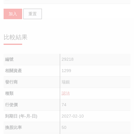
認股證/牛熊證日誌
牛熊證到期結算價查詢
中資ETFs溢價比較
加入
重置
認股證文件及公告
牛熊證分析儀
AH 股價對照
比較結果
認股證文件及公告 (瑞信)
牛熊證速算機
即市板塊表現
牛熊證文件及公告
ADR
編號
29218
牛熊證文件及公告 (瑞信)
收市競價變化
相關資產
1299
發行商
瑞銀
種類
認沽
行使價
74
到期日 (年-月-日)
2027-02-10
換股比率
50