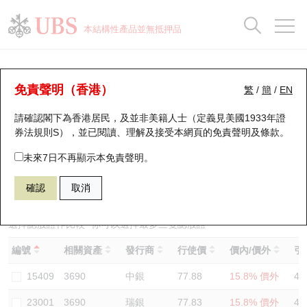
正股資料及市場統計
認股證分析儀
牛熊證分析儀
輪證市場統計
港股通資金流
瑞銀輪證教室
認股證
牛熊證
本結構性產品並無抵押品
認股證搜尋
表現
圖搜牛熊
表現
十大成交
港股通資金流
十大成交
瑞銀輪證教室
認股證分析儀
瑞銀認股證一覽
街貨統計
街貨統計
十大升幅/跌幅
正股分析儀
持股比重
每月輪證大市專題
牛熊全景快搜
免責聲明（香港）
繁
/
簡
/
EN
表現
街貨統計
比較
請確認閣下為香港居民，及並非美籍人士（定義見美國1933年證
新發行瑞銀認股證
比較
牛熊證搜尋
比較
十大認股證成交分佈
二十大活躍股份
顯示所有持股比重
輪證專欄
券法規則S），並已閱讀、理解及接受本網頁的
免責聲明及條款
。
即將到期認股證
牛熊證街貨分佈圖
十天股證佔大市成交
恒指成份股
講座及教育短片
28038 瑞銀
認沽
未來7日不再顯示本免責聲明。
3690 美團
確認
取消
認股證到期結算價查詢
正股牛熊證列表
資金流
國指成份股
認股證投資者教育
認股證分析儀
新發行瑞銀牛熊證
街貨統計
科指成份股
牛熊證投資者教育
選擇認股證作比較
*你可以選擇最多
三
隻認股證
編號
相關資產
發行商
行使價
價內/價外
引
認股證速算機
已收回牛熊證剩餘價值
三十大平均引伸波幅
相關資產沽空
認股證牛熊證常問問題
15409
3690
中銀
77.88
15.8% 價外
48
引伸波幅比較圖
即將到期牛熊證
業績及經濟日曆
23001
3690
瑞銀
77.83
15.8% 價外
47