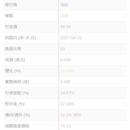
發行商
瑞銀
種類
認購
行使價
98.04
到期日 (年-月-日)
2027-04-23
換股比率
50
現價 (港元)
0.048
變化 (%)
+9.09%
實際槓桿 (倍)
6.9倍
引伸波幅 (%)
34.67%
對沖值 (%)
22.18%
價內/價外 (%)
32.2% 價外
相關資產價格
74.15