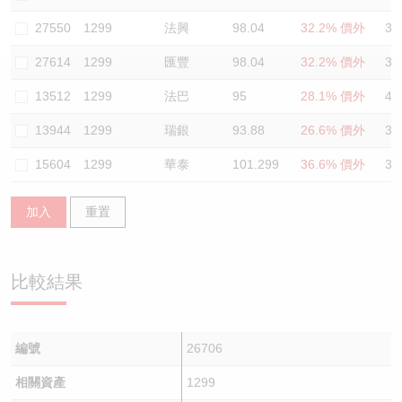
認股證/牛熊證日誌
牛熊證到期結算價查詢
中資ETFs溢價比較
27550
1299
法興
98.04
32.2% 價外
34
27614
1299
匯豐
98.04
32.2% 價外
34
認股證文件及公告
牛熊證分析儀
AH 股價對照
13512
1299
法巴
95
28.1% 價外
40
認股證文件及公告 (瑞信)
牛熊證速算機
即市板塊表現
13944
1299
瑞銀
93.88
26.6% 價外
35
牛熊證文件及公告
ADR
15604
1299
華泰
101.299
36.6% 價外
33
牛熊證文件及公告 (瑞信)
收市競價變化
加入
重置
比較結果
編號
26706
相關資產
1299