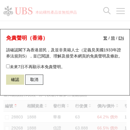
正股資料及市場統計
認股證分析儀
牛熊證分析儀
輪證市場統計
港股通資金流
瑞銀輪證教室
認股證
牛熊證
本結構性產品並無抵押品
認股證搜尋
表現
圖搜牛熊
表現
十大成交
港股通資金流
十大成交
瑞銀輪證教室
認股證分析儀
瑞銀認股證一覽
街貨統計
街貨統計
十大升幅/跌幅
正股分析儀
持股比重
每月輪證大市專題
牛熊全景快搜
免責聲明（香港）
繁
/
簡
/
EN
表現
街貨統計
比較
請確認閣下為香港居民，及並非美籍人士（定義見美國1933年證
新發行瑞銀認股證
比較
牛熊證搜尋
比較
十大認股證成交分佈
二十大活躍股份
顯示所有持股比重
輪證專欄
券法規則S），並已閱讀、理解及接受本網頁的
免責聲明及條款
。
即將到期認股證
牛熊證街貨分佈圖
十天股證佔大市成交
恒指成份股
講座及教育短片
29594 瑞銀
認購
未來7日不再顯示本免責聲明。
1888 建滔積層板
確認
取消
認股證到期結算價查詢
正股牛熊證列表
資金流
國指成份股
認股證投資者教育
認股證分析儀
新發行瑞銀牛熊證
街貨統計
科指成份股
牛熊證投資者教育
選擇認股證作比較
*你可以選擇最多
三
隻認股證
編號
相關資產
發行商
行使價
價內/價外
引
認股證速算機
已收回牛熊證剩餘價值
三十大平均引伸波幅
相關資產沽空
認股證牛熊證常問問題
28803
1888
華泰
63
64.2% 價外
12
引伸波幅比較圖
即將到期牛熊證
業績及經濟日曆
29268
1888
信證
63.888
66.5% 價外
11