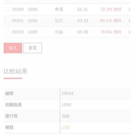
認股證/牛熊證日誌
牛熊證到期結算價查詢
中資ETFs溢價比較
29289
1888
摩通
66.11
72.3% 價外
11
29301
1888
法巴
63.33
65.1% 價外
11
認股證文件及公告
牛熊證分析儀
AH 股價對照
29328
1888
中銀
68.88
79.6% 價外
12
認股證文件及公告 (瑞信)
牛熊證速算機
即市板塊表現
加入
重置
牛熊證文件及公告
ADR
牛熊證文件及公告 (瑞信)
收市競價變化
比較結果
編號
29594
相關資產
1888
發行商
瑞銀
種類
認購