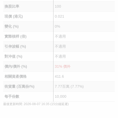
換股比率
100
現價 (港元)
0.021
變化 (%)
0%
實際槓桿 (倍)
不適用
引伸波幅 (%)
不適用
對沖值 (%)
不適用
價內/價外 (%)
31% 價外
相關資產價格
411.6
街貨量 (百萬份/%)
7.77百萬 (7.77%)
每手份數
10,000
最後更新時間:
2026-08-07 16:35
(15分鐘延遲)