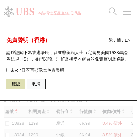
正股資料及市場統計
認股證分析儀
牛熊證分析儀
輪證市場統計
港股通資金流
瑞銀輪證教室
認股證
牛熊證
本結構性產品並無抵押品
認股證搜尋
表現
圖搜牛熊
表現
十大成交
港股通資金流
十大成交
瑞銀輪證教室
認股證分析儀
瑞銀認股證一覽
街貨統計
街貨統計
十大升幅/跌幅
正股分析儀
持股比重
每月輪證大市專題
牛熊全景快搜
免責聲明（香港）
繁
/
簡
/
EN
表現
街貨統計
比較
請確認閣下為香港居民，及並非美籍人士（定義見美國1933年證
新發行瑞銀認股證
比較
牛熊證搜尋
比較
十大認股證成交分佈
二十大活躍股份
顯示所有持股比重
輪證專欄
券法規則S），並已閱讀、理解及接受本網頁的
免責聲明及條款
。
即將到期認股證
牛熊證街貨分佈圖
十天股證佔大市成交
恒指成份股
講座及教育短片
19351 瑞銀
認沽
未來7日不再顯示本免責聲明。
1299 友邦保險
確認
取消
認股證到期結算價查詢
正股牛熊證列表
資金流
國指成份股
認股證投資者教育
認股證分析儀
新發行瑞銀牛熊證
街貨統計
科指成份股
牛熊證投資者教育
選擇認股證作比較
*你可以選擇最多
三
隻認股證
編號
相關資產
發行商
行使價
價內/價外
引
認股證速算機
已收回牛熊證剩餘價值
三十大平均引伸波幅
相關資產沽空
認股證牛熊證常問問題
18828
1299
摩通
66.99
8.4% 價外
33
引伸波幅比較圖
即將到期牛熊證
業績及經濟日曆
18984
1299
中銀
66.94
8.5% 價外
35