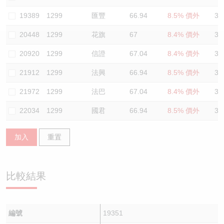
認股證/牛熊證日誌
牛熊證到期結算價查詢
中資ETFs溢價比較
19389
1299
匯豐
66.94
8.5% 價外
34
20448
1299
花旗
67
8.4% 價外
32
認股證文件及公告
牛熊證分析儀
AH 股價對照
20920
1299
信證
67.04
8.4% 價外
34
認股證文件及公告 (瑞信)
牛熊證速算機
即市板塊表現
21912
1299
法興
66.94
8.5% 價外
34
牛熊證文件及公告
ADR
21972
1299
法巴
67.04
8.4% 價外
32
22034
1299
國君
66.94
8.5% 價外
34
牛熊證文件及公告 (瑞信)
收市競價變化
加入
重置
比較結果
編號
19351