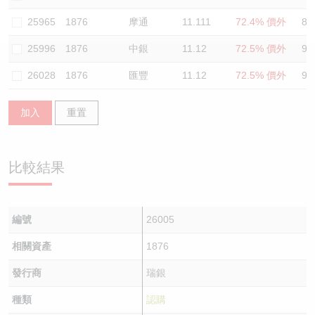
認股證/牛熊證日誌
牛熊證到期結算價查詢
中資ETFs溢價比較
25965
1876
摩通
11.111
72.4% 價外
86
25996
1876
中銀
11.12
72.5% 價外
90
認股證文件及公告
牛熊證分析儀
AH 股價對照
26028
1876
匯豐
11.12
72.5% 價外
93
認股證文件及公告 (瑞信)
牛熊證速算機
即市板塊表現
加入
重置
牛熊證文件及公告
ADR
牛熊證文件及公告 (瑞信)
收市競價變化
比較結果
編號
26005
相關資產
1876
發行商
瑞銀
種類
認購