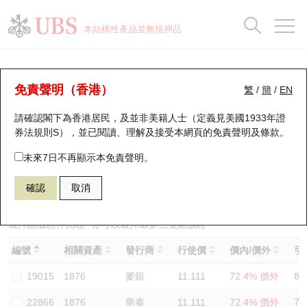
正股資料及市場統計
認股證分析儀
牛熊證分析儀
輪證市場統計
港股通資金流
瑞銀輪證教室
認股證
牛熊證
本結構性產品並無抵押品
認股證搜尋
表現
圖搜牛熊
表現
十大成交
港股通資金流
十大成交
瑞銀輪證教室
認股證分析儀
瑞銀認股證一覽
街貨統計
街貨統計
十大升幅/跌幅
正股分析儀
持股比重
每月輪證大市專題
牛熊全景快搜
免責聲明（香港）
繁
/
簡
/
EN
表現
街貨統計
比較
請確認閣下為香港居民，及並非美籍人士（定義見美國1933年證
新發行瑞銀認股證
比較
牛熊證搜尋
比較
十大認股證成交分佈
二十大活躍股份
顯示所有持股比重
輪證專欄
券法規則S），並已閱讀、理解及接受本網頁的
免責聲明及條款
。
即將到期認股證
牛熊證街貨分佈圖
十天股證佔大市成交
恒指成份股
講座及教育短片
26005 瑞銀
認購
未來7日不再顯示本免責聲明。
1876 百威亞太
確認
取消
認股證到期結算價查詢
正股牛熊證列表
資金流
國指成份股
認股證投資者教育
認股證分析儀
新發行瑞銀牛熊證
街貨統計
科指成份股
牛熊證投資者教育
選擇認股證作比較
*你可以選擇最多
三
隻認股證
編號
相關資產
發行商
行使價
價內/價外
引
認股證速算機
已收回牛熊證剩餘價值
三十大平均引伸波幅
相關資產沽空
認股證牛熊證常問問題
19015
1876
麥銀
11.111
72.4% 價外
83
引伸波幅比較圖
即將到期牛熊證
業績及經濟日曆
22866
1876
華泰
11.111
72.4% 價外
78