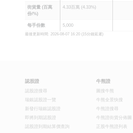
街貨量 (百萬
4.33百萬 (4.33%)
份/%)
每手份數
5,000
最後更新時間:
2026-08-07 16:20
(15分鐘延遲)
認股證
牛熊證
認股證搜尋
圖搜牛熊
瑞銀認股證一覽
牛熊全景快搜
新發行瑞銀認股證
牛熊證搜尋
即將到期認股證
牛熊證街貨分佈圖
認股證到期結算價查詢
正股牛熊證列表