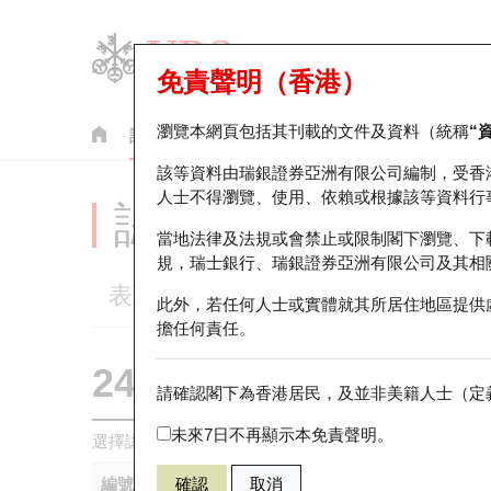
免責聲明（香港）
瀏覽本網頁包括其刊載的文件及資料（統稱
“
認股證
牛熊證
美股指數產品
輪證市場統計
該等資料由瑞銀證券亞洲有限公司編制，受香
人士不得瀏覽、使用、依賴或根據該等資料行
認股證分析儀
當地法律及法規或會禁止或限制閣下瀏覽、下
規，瑞士銀行、瑞銀證券亞洲有限公司及其相
表現
街貨統計
比較
此外，若任何人士或實體就其所居住地區提供
擔任何責任。
24647 瑞銀
認購
請確認閣下為香港居民，及並非美籍人士（定義
1211 比亞
未來7日不再顯示本免責聲明。
選擇認股證作比較
*你可以選擇最多
五
隻認股證
編號
確認
取消
相關資產
發