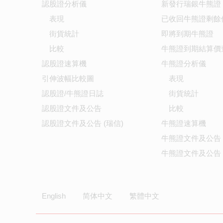
認股證分析儀
新發行瑞銀牛熊證
表現
已收回牛熊證剩餘
街貨統計
即將到期牛熊證
比較
牛熊證到期結算價
認股證速算機
牛熊證分析儀
引伸波幅比較圖
表現
認股證/牛熊證日誌
街貨統計
認股證文件及公告
比較
認股證文件及公告 (瑞信)
牛熊證速算機
牛熊證文件及公告
牛熊證文件及公告 
English
简体中文
繁體中文