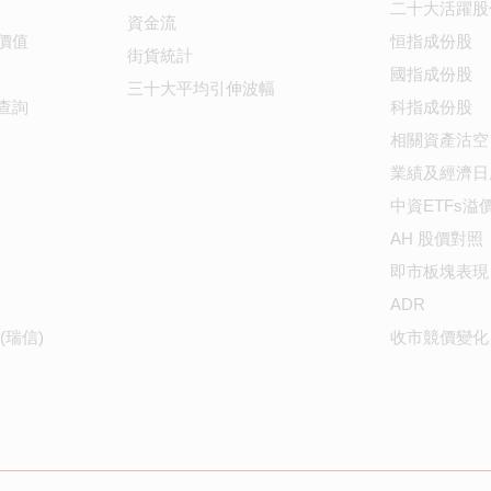
二十大活躍股
資金流
價值
恒指成份股
街貨統計
國指成份股
三十大平均引伸波幅
查詢
科指成份股
相關資產沽空
業績及經濟日
中資ETFs溢
AH 股價對照
即市板塊表現
ADR
(瑞信)
收市競價變化