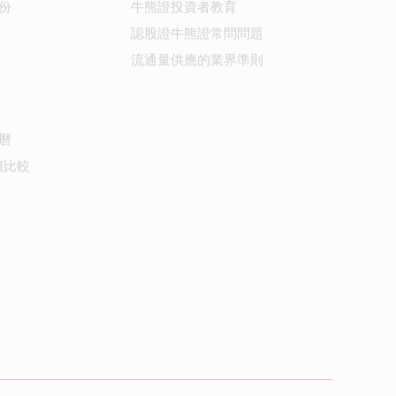
份
牛熊證投資者教育
認股證牛熊證常問問題
流通量供應的業界準則
曆
價比較