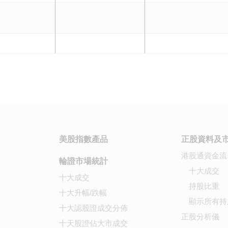
美股指數產品
正股資料及
港股通資金流
輪證市場統計
十大成交
十大成交
持股比重
十大升幅/跌幅
顯示所有持
十大認股證成交分佈
正股分析儀
十天股證佔大市成交