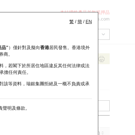
本結構性產品並無抵押品
+852 2971 6668
ol-hkwarrants@ubs.com
繁
/
簡
/
EN
產品”
）僅針對及擬向
香港
居民發售。香港境外
券商。
料，若閣下於所居住地區違反其任何法律或法
承擔任何責任。
對該等資料，瑞銀集團拒絕及一概不負責或承
責聲明及條款
。
引伸波幅 (%)
到期日 (年-月-日)