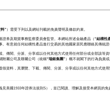
資料”
）需受下列以及網站刊載的免責聲明及條款約束。
正股資料及市場統計
瑞銀輪證教室
港證券及期貨事務監察委員會監管。本網站所述金融產品（
“結構性
事。有意就任何結構性產品進行交易的其他國家居民應聯絡其傳統證
載、傳閱、分派、分享或以任何其他方式使用任何部分或全部該等資
關附屬公司及聯屬公司（統稱
“瑞銀集團”
）概不就閣下的行為負責或
虛假資料，其瀏覽、下載、傳閱、分派、分享或以任何其他方式使用
見美國1933年證券法規則S），並已閱讀、理解及接受本網頁的
迪股份
免
行商
行使價
價內/價外