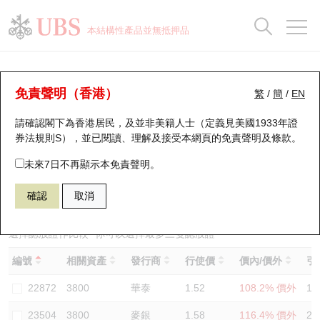
正股資料及市場統計
認股證分析儀
牛熊證分析儀
輪證市場統計
港股通資金流
瑞銀輪證教室
認股證
牛熊證
本結構性產品並無抵押品
認股證搜尋
表現
圖搜牛熊
表現
十大成交
港股通資金流
十大成交
瑞銀輪證教室
認股證分析儀
瑞銀認股證一覽
街貨統計
街貨統計
十大升幅/跌幅
正股分析儀
持股比重
每月輪證大市專題
牛熊全景快搜
免責聲明（香港）
繁
/
簡
/
EN
表現
街貨統計
比較
請確認閣下為香港居民，及並非美籍人士（定義見美國1933年證
新發行瑞銀認股證
比較
牛熊證搜尋
比較
十大認股證成交分佈
二十大活躍股份
顯示所有持股比重
輪證專欄
券法規則S），並已閱讀、理解及接受本網頁的
免責聲明及條款
。
即將到期認股證
牛熊證街貨分佈圖
十天股證佔大市成交
恒指成份股
講座及教育短片
23772 瑞銀
認購
未來7日不再顯示本免責聲明。
3800 協鑫科技
確認
取消
認股證到期結算價查詢
正股牛熊證列表
資金流
國指成份股
認股證投資者教育
認股證分析儀
新發行瑞銀牛熊證
街貨統計
科指成份股
牛熊證投資者教育
選擇認股證作比較
*你可以選擇最多
三
隻認股證
編號
相關資產
發行商
行使價
價內/價外
引
認股證速算機
已收回牛熊證剩餘價值
三十大平均引伸波幅
相關資產沽空
認股證牛熊證常問問題
22872
3800
華泰
1.52
108.2% 價外
10
引伸波幅比較圖
即將到期牛熊證
業績及經濟日曆
23504
3800
麥銀
1.58
116.4% 價外
22