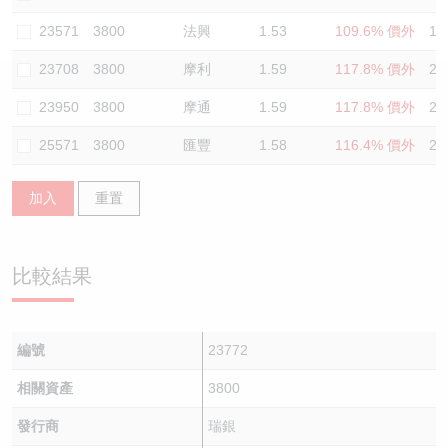
認股證/牛熊證日誌
牛熊證到期結算價查詢
中資ETFs溢價比較
23571
3800
法興
1.53
109.6% 價外
11
23708
3800
摩利
1.59
117.8% 價外
27
認股證文件及公告
牛熊證分析儀
AH 股價對照
23950
3800
摩通
1.59
117.8% 價外
26
認股證文件及公告 (瑞信)
牛熊證速算機
即市板塊表現
25571
3800
匯豐
1.58
116.4% 價外
29
牛熊證文件及公告
ADR
加入
重置
牛熊證文件及公告 (瑞信)
收市競價變化
比較結果
編號
23772
相關資產
3800
發行商
瑞銀