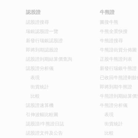
認股證
牛熊證
認股證搜尋
圖搜牛熊
瑞銀認股證一覽
牛熊全景快搜
新發行瑞銀認股證
牛熊證搜尋
即將到期認股證
牛熊證街貨分佈圖
認股證到期結算價查詢
正股牛熊證列表
認股證分析儀
新發行瑞銀牛熊證
表現
已收回牛熊證剩餘
街貨統計
即將到期牛熊證
比較
牛熊證到期結算價
認股證速算機
牛熊證分析儀
引伸波幅比較圖
表現
認股證/牛熊證日誌
街貨統計
認股證文件及公告
比較