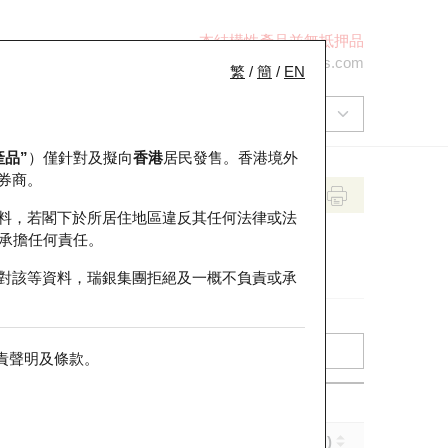
本結構性產品並無抵押品
+852 2971 6668
ol-hkwarrants@ubs.com
繁
/
簡
/
EN
產品”
）僅針對及擬向
香港
居民發售。香港境外
券商。
料，若閣下於所居住地區違反其任何法律或法
承擔任何責任。
對該等資料，瑞銀集團拒絕及一概不負責或承
責聲明及條款
。
引伸波幅 (%)
到期日 (年-月-日)