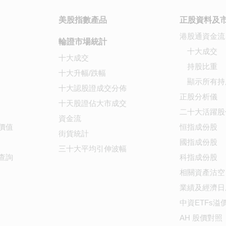
美股指數產品
正股資料及
港股通資金流
輪證市場統計
十大成交
十大成交
持股比重
十大升幅/跌幅
顯示所有持
十大認股證成交分佈
正股分析儀
十天股證佔大市成交
二十大活躍股
資金流
價值
恒指成份股
街貨統計
國指成份股
三十大平均引伸波幅
查詢
科指成份股
相關資產沽空
業績及經濟日
中資ETFs溢
AH 股價對照