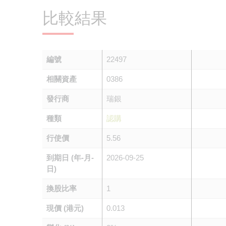
比較結果
編號
22497
相關資產
0386
發行商
瑞銀
種類
認購
行使價
5.56
到期日 (年-月-
2026-09-25
日)
換股比率
1
現價 (港元)
0.013