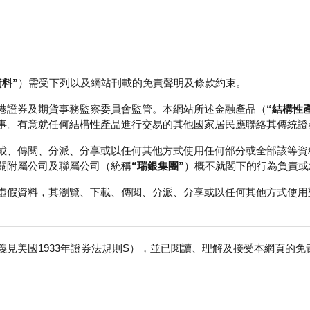
資料”
）需受下列以及網站刊載的免責聲明及條款約束。
正股資料及市場統計
瑞銀輪證教室
港證券及期貨事務監察委員會監管。本網站所述金融產品（
“結構性
事。有意就任何結構性產品進行交易的其他國家居民應聯絡其傳統證
載、傳閱、分派、分享或以任何其他方式使用任何部分或全部該等資
關附屬公司及聯屬公司（統稱
“瑞銀集團”
）概不就閣下的行為負責或
虛假資料，其瀏覽、下載、傳閱、分派、分享或以任何其他方式使用
見美國1933年證券法規則S），並已閱讀、理解及接受本網頁的
石油化工股份
免
行商
行使價
價內/價外