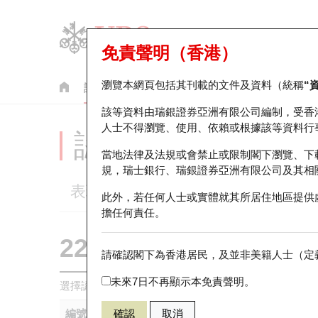
免責聲明（香港）
瀏覽本網頁包括其刊載的文件及資料（統稱
“
認股證
牛熊證
美股指數產品
輪證市場統計
該等資料由瑞銀證券亞洲有限公司編制，受香
人士不得瀏覽、使用、依賴或根據該等資料行
認股證分析儀
當地法律及法規或會禁止或限制閣下瀏覽、下
規，瑞士銀行、瑞銀證券亞洲有限公司及其相
表現
街貨統計
比較
此外，若任何人士或實體就其所居住地區提供
擔任何責任。
22497 瑞銀
認購
請確認閣下為香港居民，及並非美籍人士（定義
0386 中國
未來7日不再顯示本免責聲明。
選擇認股證作比較
*你可以選擇最多
五
隻認股證
編號
確認
取消
相關資產
發