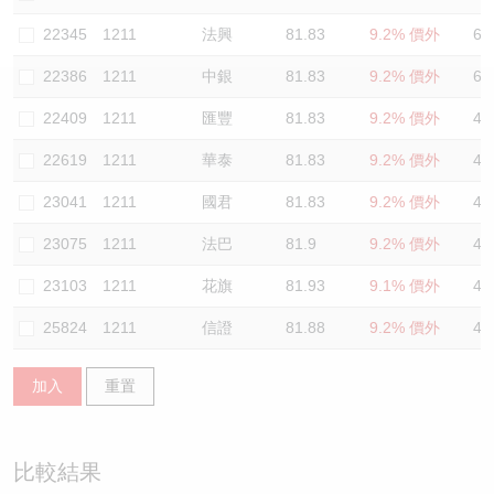
認股證/牛熊證日誌
牛熊證到期結算價查詢
中資ETFs溢價比較
22345
1211
法興
81.83
9.2% 價外
64
22386
1211
中銀
81.83
9.2% 價外
60
認股證文件及公告
牛熊證分析儀
AH 股價對照
22409
1211
匯豐
81.83
9.2% 價外
47
認股證文件及公告 (瑞信)
牛熊證速算機
即市板塊表現
22619
1211
華泰
81.83
9.2% 價外
47
牛熊證文件及公告
ADR
23041
1211
國君
81.83
9.2% 價外
47
23075
1211
法巴
81.9
9.2% 價外
47
牛熊證文件及公告 (瑞信)
收市競價變化
23103
1211
花旗
81.93
9.1% 價外
47
25824
1211
信證
81.88
9.2% 價外
47
加入
重置
比較結果