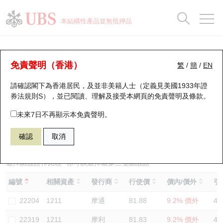
正股資料及市場統計
認股證分析儀
牛熊證分析儀
輪證市場統計
港股通資金流
瑞銀輪證教室
認股證
牛熊證
本結構性產品並無抵押品
認股證搜尋
表現
圖搜牛熊
表現
十大成交
港股通資金流
十大成交
瑞銀輪證教室
認股證分析儀
瑞銀認股證一覽
街貨統計
街貨統計
十大升幅/跌幅
正股分析儀
持股比重
每月輪證大市專題
牛熊全景快搜
免責聲明（香港）
繁
/
簡
/
EN
表現
街貨統計
比較
請確認閣下為香港居民，及並非美籍人士（定義見美國1933年證
新發行瑞銀認股證
比較
牛熊證搜尋
比較
十大認股證成交分佈
二十大活躍股份
顯示所有持股比重
輪證專欄
券法規則S），並已閱讀、理解及接受本網頁的
免責聲明及條款
。
即將到期認股證
牛熊證街貨分佈圖
十天股證佔大市成交
恒指成份股
講座及教育短片
22314 瑞銀
認沽
未來7日不再顯示本免責聲明。
1211 比亞迪股份
確認
取消
認股證到期結算價查詢
正股牛熊證列表
資金流
國指成份股
認股證投資者教育
認股證分析儀
新發行瑞銀牛熊證
街貨統計
科指成份股
牛熊證投資者教育
選擇認股證作比較
*你可以選擇最多
三
隻認股證
編號
相關資產
發行商
行使價
價內/價外
引
認股證速算機
已收回牛熊證剩餘價值
三十大平均引伸波幅
相關資產沽空
認股證牛熊證常問問題
22204
1211
摩通
81.88
9.2% 價外
42
引伸波幅比較圖
即將到期牛熊證
業績及經濟日曆
22319
1211
摩利
81.83
9.2% 價外
47