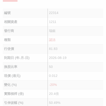
編號
22314
相關資產
1211
發行商
瑞銀
種類
認沽
行使價
81.83
到期日 (年-月-日)
2026-08-19
換股比率
50
現價 (港元)
0.012
變化 (%)
-20%
實際槓桿 (倍)
20.4倍
引伸波幅 (%)
50.49%