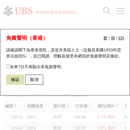
正股資料及市場統計
認股證分析儀
牛熊證分析儀
輪證市場統計
港股通資金流
瑞銀輪證教室
認股證
牛熊證
本結構性產品並無抵押品
認股證搜尋
表現
圖搜牛熊
表現
十大成交
港股通資金流
十大成交
瑞銀輪證教室
認股證分析儀
瑞銀認股證一覽
街貨統計
街貨統計
十大升幅/跌幅
正股分析儀
持股比重
每月輪證大市專題
牛熊全景快搜
免責聲明（香港）
繁
/
簡
/
EN
表現
街貨統計
比較
請確認閣下為香港居民，及並非美籍人士（定義見美國1933年證
新發行瑞銀認股證
比較
牛熊證搜尋
比較
十大認股證成交分佈
二十大活躍股份
顯示所有持股比重
輪證專欄
券法規則S），並已閱讀、理解及接受本網頁的
免責聲明及條款
。
即將到期認股證
牛熊證街貨分佈圖
十天股證佔大市成交
恒指成份股
講座及教育短片
19562 瑞銀
認購
未來7日不再顯示本免責聲明。
0981 中芯國際
確認
取消
認股證到期結算價查詢
正股牛熊證列表
資金流
國指成份股
認股證投資者教育
認股證分析儀
新發行瑞銀牛熊證
街貨統計
科指成份股
牛熊證投資者教育
選擇認股證作比較
*你可以選擇最多
三
隻認股證
編號
相關資產
發行商
行使價
價內/價外
引
認股證速算機
已收回牛熊證剩餘價值
三十大平均引伸波幅
相關資產沽空
認股證牛熊證常問問題
18916
0981
信證
68.88
3.7% 價外
66
引伸波幅比較圖
即將到期牛熊證
業績及經濟日曆
19144
0981
匯豐
68.93
3.8% 價外
62