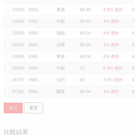
認股證/牛熊證日誌
牛熊證到期結算價查詢
中資ETFs溢價比較
19230
0981
摩通
68.99
3.9% 價外
65
19343
0981
中銀
69.04
4% 價外
73
認股證文件及公告
牛熊證分析儀
AH 股價對照
19350
0981
瑞銀
69.04
4% 價外
68
認股證文件及公告 (瑞信)
牛熊證速算機
即市板塊表現
19435
0981
法興
69.04
4% 價外
69
牛熊證文件及公告
ADR
19499
0981
華泰
69.04
4% 價外
67
26559
0981
中銀
71
6.9% 價外
69
牛熊證文件及公告 (瑞信)
收市競價變化
26787
0981
法巴
69
3.9% 價外
69
27262
0981
國君
69.04
4% 價外
63
加入
重置
比較結果