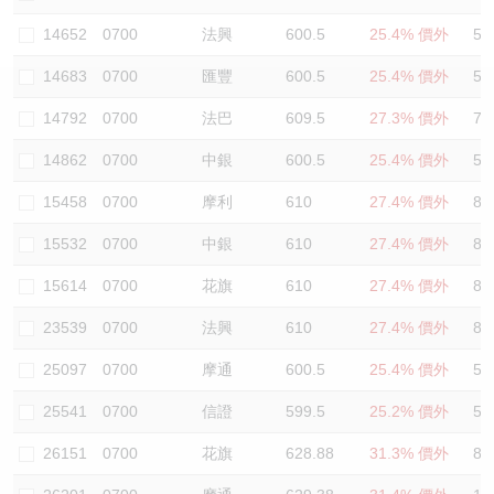
認股證/牛熊證日誌
牛熊證到期結算價查詢
中資ETFs溢價比較
14652
0700
法興
600.5
25.4% 價外
58
14683
0700
匯豐
600.5
25.4% 價外
58
認股證文件及公告
牛熊證分析儀
AH 股價對照
14792
0700
法巴
609.5
27.3% 價外
70
認股證文件及公告 (瑞信)
牛熊證速算機
即市板塊表現
14862
0700
中銀
600.5
25.4% 價外
58
牛熊證文件及公告
ADR
15458
0700
摩利
610
27.4% 價外
82
15532
0700
中銀
610
27.4% 價外
82
牛熊證文件及公告 (瑞信)
收市競價變化
15614
0700
花旗
610
27.4% 價外
82
23539
0700
法興
610
27.4% 價外
82
25097
0700
摩通
600.5
25.4% 價外
58
25541
0700
信證
599.5
25.2% 價外
57
26151
0700
花旗
628.88
31.3% 價外
80