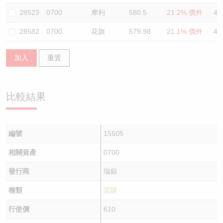
28523
0700
摩利
580.5
21.2% 價外
45
28582
0700
花旗
579.98
21.1% 價外
42
加入
重置
比較結果
編號
15505
相關資產
0700
發行商
瑞銀
種類
認購
行使價
610