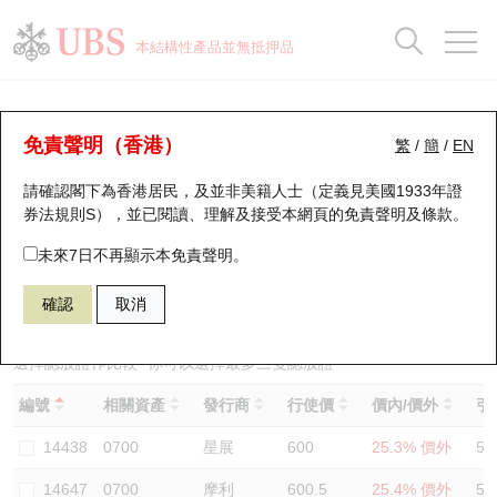
正股資料及市場統計
認股證分析儀
牛熊證分析儀
輪證市場統計
港股通資金流
瑞銀輪證教室
認股證
牛熊證
本結構性產品並無抵押品
認股證搜尋
表現
圖搜牛熊
表現
十大成交
港股通資金流
十大成交
瑞銀輪證教室
認股證分析儀
瑞銀認股證一覽
街貨統計
街貨統計
十大升幅/跌幅
正股分析儀
持股比重
每月輪證大市專題
牛熊全景快搜
免責聲明（香港）
繁
/
簡
/
EN
表現
街貨統計
比較
請確認閣下為香港居民，及並非美籍人士（定義見美國1933年證
新發行瑞銀認股證
比較
牛熊證搜尋
比較
十大認股證成交分佈
二十大活躍股份
顯示所有持股比重
輪證專欄
券法規則S），並已閱讀、理解及接受本網頁的
免責聲明及條款
。
即將到期認股證
牛熊證街貨分佈圖
十天股證佔大市成交
恒指成份股
講座及教育短片
15505 瑞銀
認購
未來7日不再顯示本免責聲明。
0700 騰訊控股
確認
取消
認股證到期結算價查詢
正股牛熊證列表
資金流
國指成份股
認股證投資者教育
認股證分析儀
新發行瑞銀牛熊證
街貨統計
科指成份股
牛熊證投資者教育
選擇認股證作比較
*你可以選擇最多
三
隻認股證
編號
相關資產
發行商
行使價
價內/價外
引
認股證速算機
已收回牛熊證剩餘價值
三十大平均引伸波幅
相關資產沽空
認股證牛熊證常問問題
14438
0700
星展
600
25.3% 價外
52
引伸波幅比較圖
即將到期牛熊證
業績及經濟日曆
14647
0700
摩利
600.5
25.4% 價外
58