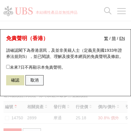
正股資料及市場統計
認股證分析儀
牛熊證分析儀
輪證市場統計
港股通資金流
瑞銀輪證教室
認股證
牛熊證
本結構性產品並無抵押品
認股證搜尋
表現
圖搜牛熊
表現
十大成交
港股通資金流
十大成交
瑞銀輪證教室
認股證分析儀
瑞銀認股證一覽
街貨統計
街貨統計
十大升幅/跌幅
正股分析儀
持股比重
每月輪證大市專題
牛熊全景快搜
免責聲明（香港）
繁
/
簡
/
EN
表現
街貨統計
比較
請確認閣下為香港居民，及並非美籍人士（定義見美國1933年證
新發行瑞銀認股證
比較
牛熊證搜尋
比較
十大認股證成交分佈
二十大活躍股份
顯示所有持股比重
輪證專欄
券法規則S），並已閱讀、理解及接受本網頁的
免責聲明及條款
。
即將到期認股證
牛熊證街貨分佈圖
十天股證佔大市成交
恒指成份股
講座及教育短片
14812 瑞銀
認沽
未來7日不再顯示本免責聲明。
2899 紫金礦業
確認
取消
認股證到期結算價查詢
正股牛熊證列表
資金流
國指成份股
認股證投資者教育
認股證分析儀
新發行瑞銀牛熊證
街貨統計
科指成份股
牛熊證投資者教育
選擇認股證作比較
*你可以選擇最多
三
隻認股證
編號
相關資產
發行商
行使價
價內/價外
引
認股證速算機
已收回牛熊證剩餘價值
三十大平均引伸波幅
相關資產沽空
認股證牛熊證常問問題
14750
2899
摩通
25.18
30.8% 價外
55
引伸波幅比較圖
即將到期牛熊證
業績及經濟日曆