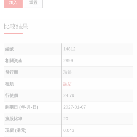
加入
重置
認股證/牛熊證日誌
牛熊證到期結算價查詢
中資ETFs溢價比較
認股證文件及公告
牛熊證分析儀
AH 股價對照
比較結果
認股證文件及公告 (瑞信)
牛熊證速算機
即市板塊表現
編號
14812
牛熊證文件及公告
ADR
相關資產
2899
牛熊證文件及公告 (瑞信)
收市競價變化
發行商
瑞銀
種類
認沽
行使價
24.79
到期日 (年-月-日)
2027-01-07
換股比率
20
現價 (港元)
0.043