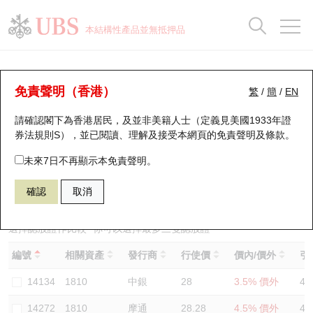
正股資料及市場統計
認股證分析儀
牛熊證分析儀
輪證市場統計
港股通資金流
瑞銀輪證教室
認股證
牛熊證
本結構性產品並無抵押品
認股證搜尋
表現
圖搜牛熊
表現
十大成交
港股通資金流
十大成交
瑞銀輪證教室
認股證分析儀
瑞銀認股證一覽
街貨統計
街貨統計
十大升幅/跌幅
正股分析儀
持股比重
每月輪證大市專題
牛熊全景快搜
免責聲明（香港）
繁
/
簡
/
EN
表現
街貨統計
比較
請確認閣下為香港居民，及並非美籍人士（定義見美國1933年證
新發行瑞銀認股證
比較
牛熊證搜尋
比較
十大認股證成交分佈
二十大活躍股份
顯示所有持股比重
輪證專欄
券法規則S），並已閱讀、理解及接受本網頁的
免責聲明及條款
。
即將到期認股證
牛熊證街貨分佈圖
十天股證佔大市成交
恒指成份股
講座及教育短片
14455 瑞銀
認購
未來7日不再顯示本免責聲明。
1810 小米集團
確認
取消
認股證到期結算價查詢
正股牛熊證列表
資金流
國指成份股
認股證投資者教育
認股證分析儀
新發行瑞銀牛熊證
街貨統計
科指成份股
牛熊證投資者教育
選擇認股證作比較
*你可以選擇最多
三
隻認股證
編號
相關資產
發行商
行使價
價內/價外
引
認股證速算機
已收回牛熊證剩餘價值
三十大平均引伸波幅
相關資產沽空
認股證牛熊證常問問題
14134
1810
中銀
28
3.5% 價外
43
引伸波幅比較圖
即將到期牛熊證
業績及經濟日曆
14272
1810
摩通
28.28
4.5% 價外
46