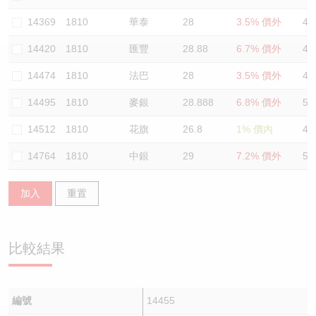
認股證/牛熊證日誌
牛熊證到期結算價查詢
中資ETFs溢價比較
14369
1810
華泰
28
3.5% 價外
45
14420
1810
匯豐
28.88
6.7% 價外
47
認股證文件及公告
牛熊證分析儀
AH 股價對照
14474
1810
法巴
28
3.5% 價外
44
認股證文件及公告 (瑞信)
牛熊證速算機
即市板塊表現
14495
1810
麥銀
28.888
6.8% 價外
50
牛熊證文件及公告
ADR
14512
1810
花旗
26.8
1% 價內
44
14764
1810
中銀
29
7.2% 價外
51
牛熊證文件及公告 (瑞信)
收市競價變化
加入
重置
比較結果
編號
14455