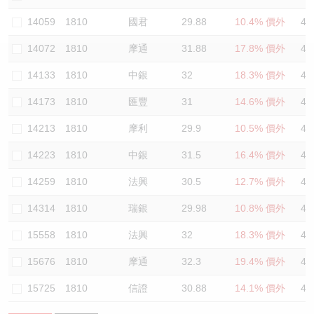
認股證/牛熊證日誌
牛熊證到期結算價查詢
中資ETFs溢價比較
14059
1810
國君
29.88
10.4% 價外
48
14072
1810
摩通
31.88
17.8% 價外
47
認股證文件及公告
牛熊證分析儀
AH 股價對照
14133
1810
中銀
32
18.3% 價外
44
認股證文件及公告 (瑞信)
牛熊證速算機
即市板塊表現
14173
1810
匯豐
31
14.6% 價外
47
牛熊證文件及公告
ADR
14213
1810
摩利
29.9
10.5% 價外
46
14223
1810
中銀
31.5
16.4% 價外
45
牛熊證文件及公告 (瑞信)
收市競價變化
14259
1810
法興
30.5
12.7% 價外
47
14314
1810
瑞銀
29.98
10.8% 價外
47
15558
1810
法興
32
18.3% 價外
47
15676
1810
摩通
32.3
19.4% 價外
48
15725
1810
信證
30.88
14.1% 價外
47