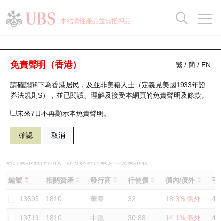
正股資料及市場統計
認股證分析儀
牛熊證分析儀
輪證市場統計
港股通資金流
瑞銀輪證教室
認股證
牛熊證
本結構性產品並無抵押品
認股證搜尋
表現
圖搜牛熊
表現
十大成交
港股通資金流
十大成交
瑞銀輪證教室
認股證分析儀
瑞銀認股證一覽
街貨統計
街貨統計
十大升幅/跌幅
正股分析儀
持股比重
每月輪證大市專題
牛熊全景快搜
免責聲明（香港）
繁
/
簡
/
EN
表現
街貨統計
比較
請確認閣下為香港居民，及並非美籍人士（定義見美國1933年證
新發行瑞銀認股證
比較
牛熊證搜尋
比較
十大認股證成交分佈
二十大活躍股份
顯示所有持股比重
輪證專欄
券法規則S），並已閱讀、理解及接受本網頁的
免責聲明及條款
。
即將到期認股證
牛熊證街貨分佈圖
十天股證佔大市成交
恒指成份股
講座及教育短片
14400 瑞銀
認購
未來7日不再顯示本免責聲明。
1810 小米集團
確認
取消
認股證到期結算價查詢
正股牛熊證列表
資金流
國指成份股
認股證投資者教育
認股證分析儀
新發行瑞銀牛熊證
街貨統計
科指成份股
牛熊證投資者教育
選擇認股證作比較
*你可以選擇最多
三
隻認股證
編號
相關資產
發行商
行使價
價內/價外
引
認股證速算機
已收回牛熊證剩餘價值
三十大平均引伸波幅
相關資產沽空
認股證牛熊證常問問題
13695
1810
華泰
32
18.3% 價外
47
引伸波幅比較圖
即將到期牛熊證
業績及經濟日曆
13719
1810
中銀
30.88
14.1% 價外
47