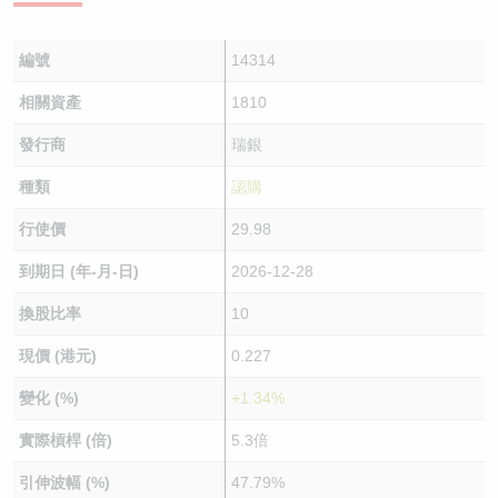
編號
14314
相關資產
1810
發行商
瑞銀
種類
認購
行使價
29.98
到期日 (年-月-日)
2026-12-28
換股比率
10
現價 (港元)
0.227
變化 (%)
+1.34%
實際槓桿 (倍)
5.3倍
引伸波幅 (%)
47.79%