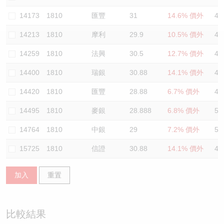
認股證/牛熊證日誌
牛熊證到期結算價查詢
中資ETFs溢價比較
14173
1810
匯豐
31
14.6% 價外
47
14213
1810
摩利
29.9
10.5% 價外
46
認股證文件及公告
牛熊證分析儀
AH 股價對照
14259
1810
法興
30.5
12.7% 價外
47
認股證文件及公告 (瑞信)
牛熊證速算機
即市板塊表現
14400
1810
瑞銀
30.88
14.1% 價外
48
牛熊證文件及公告
ADR
14420
1810
匯豐
28.88
6.7% 價外
47
14495
1810
麥銀
28.888
6.8% 價外
50
牛熊證文件及公告 (瑞信)
收市競價變化
14764
1810
中銀
29
7.2% 價外
51
15725
1810
信證
30.88
14.1% 價外
47
加入
重置
比較結果