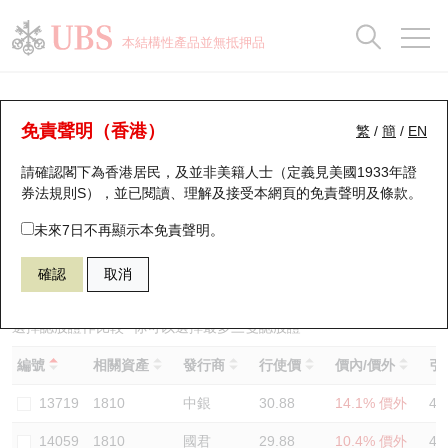
正股資料及市場統計
認股證分析儀
牛熊證分析儀
輪證市場統計
港股通資金流
瑞銀輪證教室
認股證
牛熊證
本結構性產品並無抵押品
認股證搜尋
表現
圖搜牛熊
表現
十大成交
港股通資金流
十大成交
瑞銀輪證教室
認股證分析儀
瑞銀認股證一覽
街貨統計
街貨統計
十大升幅/跌幅
正股分析儀
持股比重
每月輪證大市專題
牛熊全景快搜
免責聲明（香港）
繁
/
簡
/
EN
表現
街貨統計
比較
請確認閣下為香港居民，及並非美籍人士（定義見美國1933年證
新發行瑞銀認股證
比較
牛熊證搜尋
比較
十大認股證成交分佈
二十大活躍股份
顯示所有持股比重
輪證專欄
券法規則S），並已閱讀、理解及接受本網頁的
免責聲明及條款
。
即將到期認股證
牛熊證街貨分佈圖
十天股證佔大市成交
恒指成份股
講座及教育短片
14314 瑞銀
認購
未來7日不再顯示本免責聲明。
1810 小米集團
確認
取消
認股證到期結算價查詢
正股牛熊證列表
資金流
國指成份股
認股證投資者教育
認股證分析儀
新發行瑞銀牛熊證
街貨統計
科指成份股
牛熊證投資者教育
選擇認股證作比較
*你可以選擇最多
三
隻認股證
編號
相關資產
發行商
行使價
價內/價外
引
認股證速算機
已收回牛熊證剩餘價值
三十大平均引伸波幅
相關資產沽空
認股證牛熊證常問問題
13719
1810
中銀
30.88
14.1% 價外
47
引伸波幅比較圖
即將到期牛熊證
業績及經濟日曆
14059
1810
國君
29.88
10.4% 價外
48