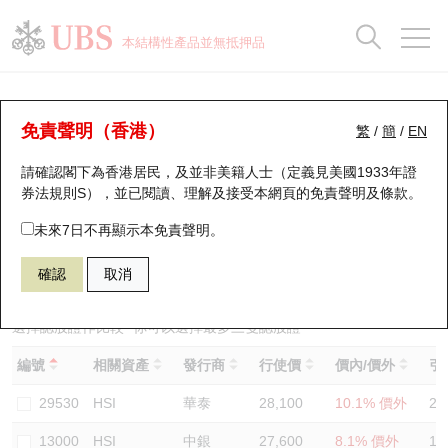
正股資料及市場統計
認股證分析儀
牛熊證分析儀
輪證市場統計
港股通資金流
瑞銀輪證教室
認股證
牛熊證
本結構性產品並無抵押品
認股證搜尋
表現
圖搜牛熊
表現
十大成交
港股通資金流
十大成交
瑞銀輪證教室
認股證分析儀
瑞銀認股證一覽
街貨統計
街貨統計
十大升幅/跌幅
正股分析儀
持股比重
每月輪證大市專題
牛熊全景快搜
免責聲明（香港）
繁
/
簡
/
EN
表現
街貨統計
比較
請確認閣下為香港居民，及並非美籍人士（定義見美國1933年證
新發行瑞銀認股證
比較
牛熊證搜尋
比較
十大認股證成交分佈
二十大活躍股份
顯示所有持股比重
輪證專欄
券法規則S），並已閱讀、理解及接受本網頁的
免責聲明及條款
。
即將到期認股證
牛熊證街貨分佈圖
十天股證佔大市成交
恒指成份股
講座及教育短片
14194 瑞銀
認購
未來7日不再顯示本免責聲明。
HSI 恒生指數
確認
取消
認股證到期結算價查詢
正股牛熊證列表
資金流
國指成份股
認股證投資者教育
認股證分析儀
新發行瑞銀牛熊證
街貨統計
科指成份股
牛熊證投資者教育
選擇認股證作比較
*你可以選擇最多
三
隻認股證
編號
相關資產
發行商
行使價
價內/價外
引
認股證速算機
已收回牛熊證剩餘價值
三十大平均引伸波幅
相關資產沽空
認股證牛熊證常問問題
29530
HSI
華泰
28,100
10.1% 價外
20
引伸波幅比較圖
即將到期牛熊證
業績及經濟日曆
13000
HSI
中銀
27,600
8.1% 價外
19